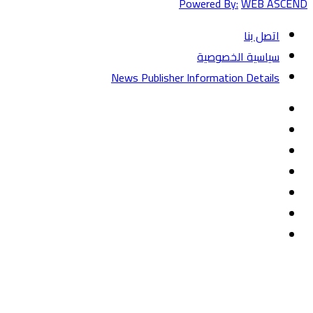
Powered By:
WEB ASCEND
اتصل بنا
سياسية الخصوصية
News Publisher Information Details
فيسبوك
تويتر
يوتيوب
‏Google
Play
تيلقرام
TikTok
واتساب
زر
تويتر
تيلقرام
ماسنجر
ماسنجر
واتساب
فيسبوك
الذهاب
إلى