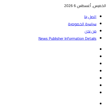
الخميس, أغسطس 6 2026
اتصل بنا
سياسية الخصوصية
من نحن
News Publisher Information Details
واتساب
TikTok
تيلقرام
‏Google
Play
يوتيوب
تويتر
فيسبوك
القائمة