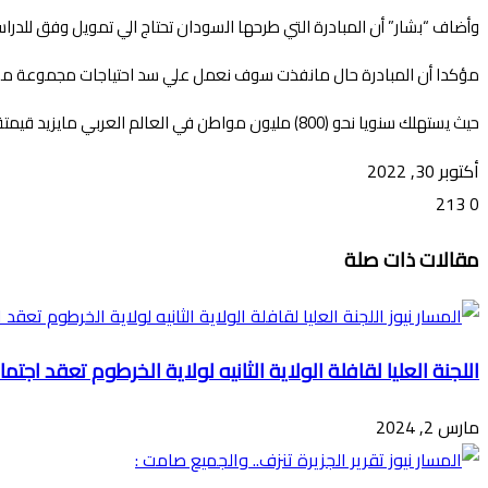
وأضاف “بشار” أن المبادرة التي طرحها السودان تحتاج الي تمويل وفق للدراسات لمليار دولار لزراعة (2) مليون فدان قسمت علي (6) مشاريع زراعية بولايات النيل الأبيض
مؤكدا أن المبادرة حال مانفذت سوف نعمل علي سد احتياجات مجموعة من ال
حيث يستهلك سنويا نحو (800) مليون مواطن في العالم العربي مايزيد قيمتة عن (4) مليار دولار سنويا من الغذاء.
أكتوبر 30, 2022
213
0
تويتر
ڤايبر
طباعة
تيلقرام
ماسنجر
ماسنجر
واتساب
فيسبوك
مشاركة
مقالات ذات صلة
عبر
البريد
اللجنة العليا لقافلة الولاية الثانيه لولاية الخرطوم تعقد اجت
مارس 2, 2024