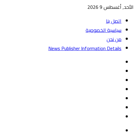
الأحد, أغسطس 9 2026
اتصل بنا
سياسية الخصوصية
من نحن
News Publisher Information Details
واتساب
TikTok
تيلقرام
‏Google
Play
يوتيوب
تويتر
فيسبوك
القائمة