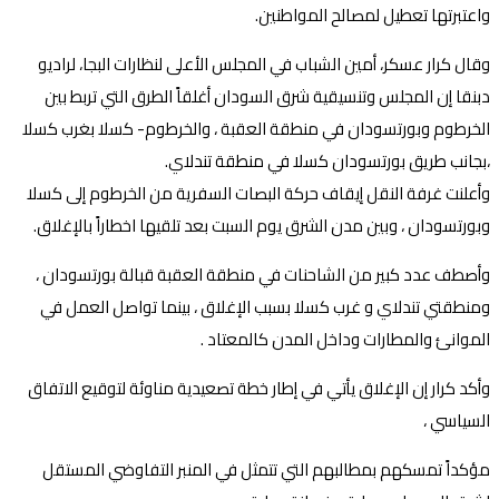
واعتبرتها تعطيل لمصالح المواطنين.
وقال كرار عسكر، أمين الشباب في المجلس الأعلى لنظارات البجا، لراديو
دبنقا إن المجلس وتنسيقية شرق السودان أغلقاً الطرق التي تربط بين
الخرطوم وبورتسودان في منطقة العقبة ، والخرطوم- كسلا بغرب كسلا
،بجانب طريق بورتسودان كسلا في منطقة تندلاي.
وأعلنت غرفة النقل إيقاف حركة البصات السفرية من الخرطوم إلى كسلا
وبورتسودان ، وبين مدن الشرق يوم السبت بعد تلقيها اخطاراً بالإغلاق.
وأصطف عدد كبير من الشاحنات في منطقة العقبة قبالة بورتسودان ،
ومنطقتي تندلاي و غرب كسلا بسبب الإغلاق ، بينما تواصل العمل في
الموانئ والمطارات وداخل المدن كالمعتاد .
وأكد كرار إن الإغلاق يأتي في إطار خطة تصعيدية مناوئة لتوقيع الاتفاق
السياسي ،
مؤكداً تمسكهم بمطالبهم التي تتمثل في المنبر التفاوضي المستقل