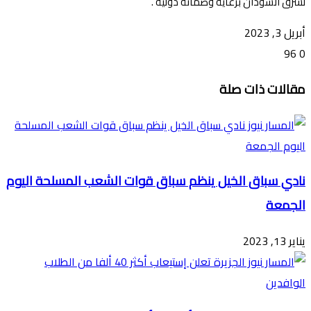
لشرق السودان برعاية وضمانة دولية .
أبريل 3, 2023
96
0
تويتر
ڤايبر
طباعة
تيلقرام
ماسنجر
ماسنجر
واتساب
فيسبوك
مشاركة
مقالات ذات صلة
عبر
البريد
نادي سباق الخيل ينظم سباق قوات الشعب المسلحة اليوم
الجمعة
يناير 13, 2023