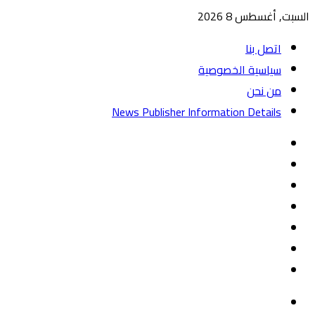
السبت, أغسطس 8 2026
اتصل بنا
سياسية الخصوصية
من نحن
News Publisher Information Details
واتساب
TikTok
تيلقرام
‏Google
Play
يوتيوب
تويتر
فيسبوك
القائمة