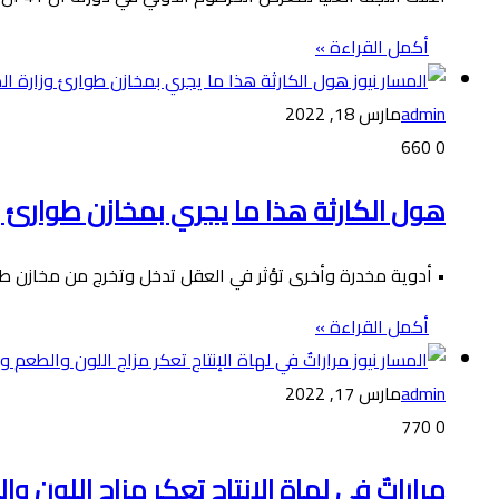
أكمل القراءة »
admin
مارس 18, 2022
660
0
هول الكارثة هذا ما يجري بمخازن طوارئ و
• أدوية مخدرة وأخرى تؤثر في العقل تدخل وتخرج من مخازن طو
أكمل القراءة »
admin
مارس 17, 2022
770
0
مراراتٌ في لهاة الإنتاج تعكر مزاج اللون و