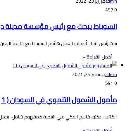
admin
فبراير 23, 2022
497
0
السوباط يبحث مع رئيس مؤسسة مدينة دبي ل
بحث رئيس اتحاد أصحاب العمل هشام السوباط مع خليفة الزفين ا
أكمل القراءة »
admin
ديسمبر 25, 2021
591
0
مأمول الشمول التنموي في السودان ( 1 )
الكاتب : دكتور قاسم الفكي علي التنمية كمفهوم شامل، يحمل 
أكمل القراءة »