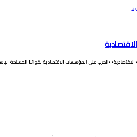
لاقتصادية
لاقتصادية▪️ ▪️الحرب على المؤسسات الاقتصادية لقواتنا المسلحة البا