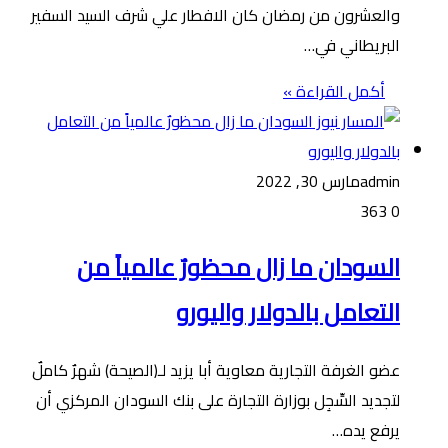
والعشرون من رمضان كان الافطار علي شرف السيد السفير
البريطاني في…
أكمل القراءة »
admin
مارس 30, 2022
363
0
السودان ما زال محظورٌ عالمياً من
التعامل بالدولار واليورو
عضو الغرفة التجارية معاوية أبا يزيد لـ(الصيحة) شهرٌ كاملٌ
لتجديد السِّجِل بوزارة التجارة على بنك السودان المركزي أن
يرفع يده…