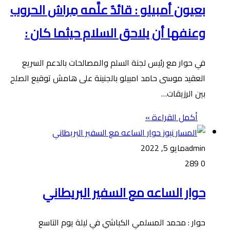
بعيون أمبيلو : قائدٌ علَّمه مِراسُ الحروب
وعنفها أن يلاحق السلام حيثما كان :
في حوار مع رئيس لجنة السلم والمصالحات بالدعم السريع
العقيد موسى حامد امبيلو بالجنينة على هامش توقيع الصلح
بين الرزيقات…
أكمل القراءة »
admin
مايو 5, 2022
289
0
حوار الساعه مع السفير البريطاني
حوار : محمد المسلمي الكباشي في ليلة يوم التاسع