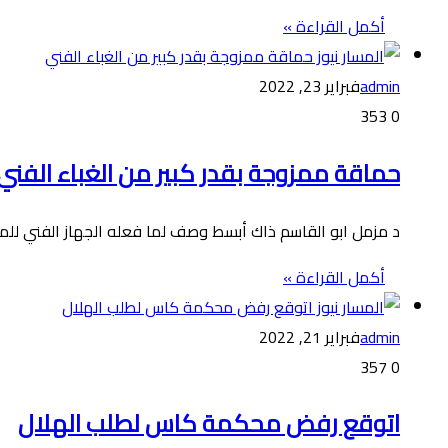
أكمل القراءة »
admin
فبراير 23, 2022
353
0
حماقة ممزوجة بقدر كبير من الغباء الفني
د مزمل ابو القاسم ذاك أبسط وصف لما فعله الجهاز الفني للم
أكمل القراءة »
admin
فبراير 21, 2022
357
0
اتوقع رفض محكمة كاس لطلب الهلال