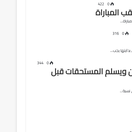
422
0
ب المباراة
باراة…
316
0
ﺑﺪﺍﻳﺘﻬﺎ ﻳﺠﺐ…
344
0
بين ويسلم المستحقات قبل
ى نسبة…