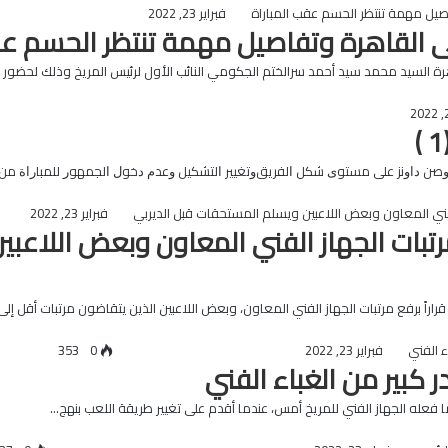
فبراير 23, 2022
لى القاهرة وتفاصيل مهمة تنتظر الحسم عق
اهرة السيد محمد سيد أحمد سرالختم الجكومي النائب الأول لرئيس المريخ وذلك لحضور م
ﻭﺻﻦ ﺩﺍﻭﻧﺰ ﻋﻠﻰ ﻣﺴﺘﻮﻯ ﺷﻜﻞ ﺍﻟﻔﺮﻳﻖﻭﺗﻐﻴﻴﺮ ﺍﻟﺘﺸﻜﻴﻞ ﻭﻋﺪﻡ ﺩﺧﻮﻝ ﺍﻟﺠﻤﻬﻮﺭ ﻟﻠﻤﺒﺎﺭﺍﺓ ﻣﻦ 
فبراير 23, 2022
رتبات الجهاز الفني المعاون وبعض اللاع
راً برفع مرتبات الجهاز الفني المعاون، وبعض اللاعبين الذين يتقاضون مرتبات أقل إل
فبراير 23, 2022
0
353
كبير من الغباء الفني
عله الجهاز الفني للمريخ أمس، عندما أقدم على تغيير طريقة اللعب بنهج…