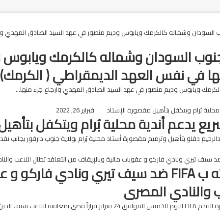
وب السودان وشماله كالكرمك ويابوس و
ها في نفس العهد الديمقراطي ( الكرمك)
رمك ويابوس وديم منصور في عهد السيد الصادق المهدي وارجاع جزء منها…
فبراير 26, 2022
سريع يدعم أندية محلية بُرام ويتكفل بتأهي
دالرحيم دقلو بتأهيل وترميم مقصورة أستاد محلية بُرام بولاية جنوب دارفور بجانب تق
المريخ يكسب قضيته ب FIFA ضد سيف تيري ونادي
ب والنادي المصرى
 اللاعب سيف الدين مالك…