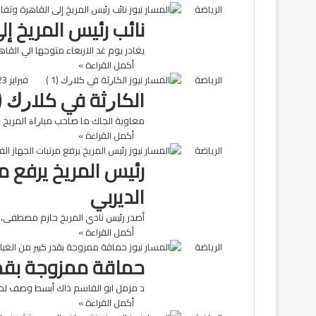
الرياضة
نائب رئيس المريخ إ
يغادر يوم غد الاربعاء متوجها الي الق
أكمل القراءة »
الرياضة
فبراير 23, 2022
اﻟﻜﺎﺭﺛﺔ ﻓﻲ ﻛﻼﺭﻙ ‏(1 ‏)
معاوية الجاك ﻣﺎ ﺻﺎﺣﺐ ﻣﺒﺎﺭﺍﺓ ﺍﻟﻤﺮﻳﺦ 
أكمل القراءة »
الرياضة
رئيس المريخ يرفع م
الديربي
أصدر رئيس نادي المريخ حازم مصطفى، قرا
أكمل القراءة »
الرياضة
حماقة ممزوجة بقدر 
د مزمل ابو القاسم ذاك أبسط وصف لما ف
أكمل القراءة »