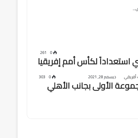
ض…
261
0
 استعداداً لكأس أمم إفريقيا
ديسمبر 28, 2021
0
303
جموعة الأولى بجانب الأهلي