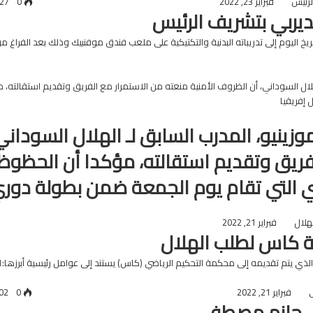
فبراير 23, 2022
0
327
ديربي بتشريف الرئيس
مريخ اليوم إلى تدريباته البدنية والتكتيكية على ملعب فندق موفنبيك وذلك بعد الفراغ م
ينيو، المدرب السابق لـ الهلال السوداني،
فريق وتقديم استقالته، مؤكدا أن الحظوظ 
 التي تقام يوم الجمعة ضمن بطولة دوري 
فبراير 21, 2022
كاس لطلب الهلال
م تقديمه إلى محكمة التحكيم الرياضي (كاس) يستند إلى عوامل رئيسية أبرزها:1/ وجود قرار…
فبراير 21, 2022
0
402
ي حازم مصطفى