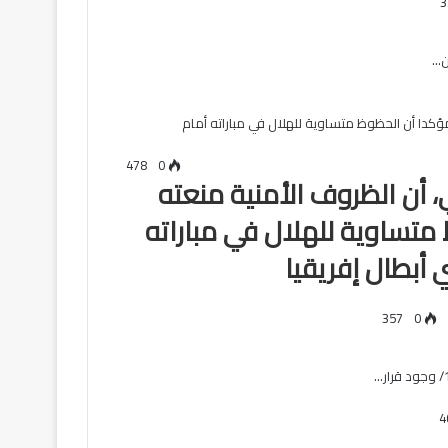
ن…
478
0
 أن الظروف الأمنية منعته
متساوية للهلال في مباراته
أبطال إفريقيا
357
0