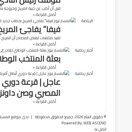
قبل أن أكتب عن خيبة المريخ وخروجه ب
أكمل القراءة »
الرياضة
فيفا” يفاجئ المري
تفيد متابعات لبعض المصادر أن المريخ ت
أكمل القراءة »
أخبار رياضية
بعثة المنتخب الوطن
أكمل القراءة »
أخبار رياضية
عاجل | قرعة دوري أ
المصري وصن داونز 
أكمل القراءة »
© حقوق النشر 2026، جميع الحقوق محفوظة |
لدى موقع المسار ن
Powered By:
WEB ASCEND
اتصل بنا