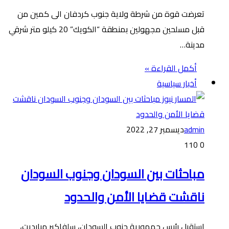
تعرضت قوة من شرطة ولاية جنوب كردفان الى كمين من
قبل مسلحين مجهولين بمنطقة “الكويك” 20 كيلو متر شرقي
مدينة…
أكمل القراءة »
أخبار سياسية
admin
ديسمبر 27, 2022
110
0
مباحثات بين السودان وجنوب السودان
ناقشت قضايا الأمن والحدود
استقبل رئيس جمهورية جنوب السودان، سلفاكير ميارديت،