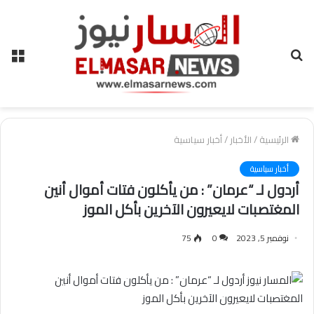
بحث
الق
عن
الرئيسية
/
الأخبار
/
أخبار سياسية
أخبار سياسية
أردول لـ “عرمان” : من يأكلون فتات أموال أنين
المغتصبات لايعيرون الآخرين بأكل الموز
نوفمبر 5, 2023
0
75