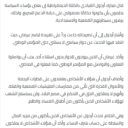
قال مبارك أردول القيادي بالكتلة الديمقراطية إن بعض بؤساء السياسة
يحلمون بأن يكونوا حكامًا محمولين على دبابة الدعم السريع، ولذلك
يزهون بسيطرتهم القمعية والاستبدادية.
وأشار أردول إلى أن تصريحاته جاءت رداً على تغريدة لياسر عرمان، حيث
انتقد فيها الحديث عن حوار سياسي لا يستثني حتى المؤتمر الوطني.
وأكد عرمان أن الذين يروجون للحوار بدون استثناء أحد، يجب أن يواصلوا
التعاون والتواصل مع المؤتمر الوطني كما فعلوا في الماضي.
وأضاف أردول أن هؤلاء الأشخاص يعتمدون على قطرات الرحمة
والأموال القذرة التي تأتي من ممارسات المليشيات القمعية والقتلة،
وأنهم لا يمتلكون الحق في التحكم في مصير البلاد، ولن يستسلم الشعب
لهؤلاء الأشخاص الذين يأكلون من أطباق الفساد والظلم.
وفي الختام، تحدث أردول عن الأشخاص الذين يأكلون من مزيد المال
والسلطة على حساب شرف النساء، وأكد أن هؤلاء الأشخاص لا يملكون