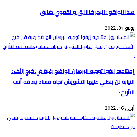
هذا الواقع : البحر فاااايق والقعوي ضايق
يوليو 31, 2022
إفتتاحيه زيفوا توجيه البرهان الواضح رغبة في فرحٍ زائف :
النيابة لن ينطلي عليها التشويش تجاه فساد يعافه أنف
التأريخ :
أبريل 16, 2022