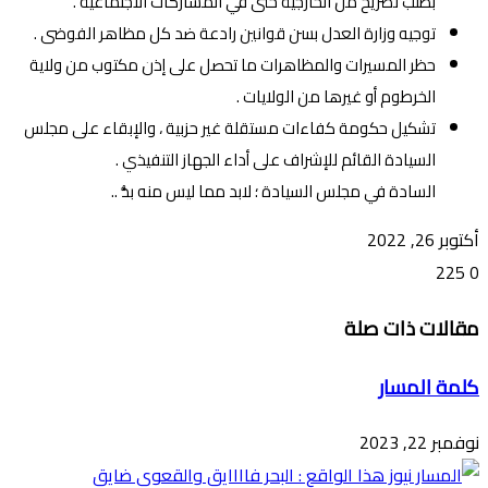
بطلب تصريح من الخارجية حتى في المشاركات الاجتماعية .
توجيه وزارة العدل بسن قوانين رادعة ضد كل مظاهر الفوضى .
حظر المسيرات والمظاهرات ما تحصل على إذن مكتوب من ولاية
الخرطوم أو غيرها من الولايات .
تشكيل حكومة كفاءات مستقلة غير حزبية ، والإبقاء على مجلس
السيادة القائم للإشراف على أداء الجهاز التنفيذي .
السادة في مجلس السيادة ؛ لابد مما ليس منه بدُّ ..
أكتوبر 26, 2022
225
0
تويتر
ڤايبر
طباعة
تيلقرام
ماسنجر
ماسنجر
واتساب
فيسبوك
مشاركة
مقالات ذات صلة
عبر
البريد
كلمة المسار
نوفمبر 22, 2023