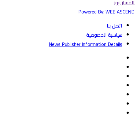
المسار نيوز
Powered By:
WEB ASCEND
اتصل بنا
سياسية الخصوصية
News Publisher Information Details
فيسبوك
تويتر
يوتيوب
‏Google
Play
تيلقرام
TikTok
واتساب
زر
تويتر
تيلقرام
ماسنجر
ماسنجر
واتساب
فيسبوك
الذهاب