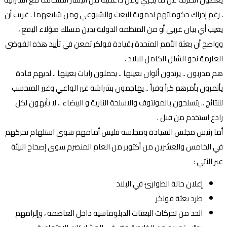
، رغم إدراك حكوماتهم لدموية البعث والشيوعي ومن شايعهما . غريب أن
يغيب أي بيان غربي أو من المنظمة الدولية يدين مسلك هؤلاء اليفع ،
وواضح أن بعثة الأمم المتحدة بقيادة فولكر تمعن في تأييد هذه الفوضى
العارمة نحو الشلل الكامل للبلاد .
هم مدربون .. يرتدون ألوان بعينها .. يحملون رايات بعينها .. لديهم قادة
يأتمرون بأمرهم كراً وفراً .. يهاجمون بشراشة غير الواعي وغير المتحسب
للنتائج .. يتسلحون بالمولتوف والاسلحة النارية و البيضاء .. لا يأبهون لكل
رادع استخدم من قبل .
أما رئيس مجلس السيادة ومجلسه فليس أمامهم سوى استلهام تحركهم
في الخامس والعشرين من أكتوبر من العام المنصرم سوى إصحاح البيئة
عبر الآتي :
إعلان حالة الطوارئ في البلاد
طرد بعثة فولكر
الحد من تحركات البعثات الدبلوماسية داخل العاصمة ، وإلزامهم