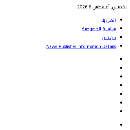
الخميس, أغسطس 6 2026
اتصل بنا
سياسية الخصوصية
من نحن
News Publisher Information Details
واتساب
TikTok
تيلقرام
‏Google
Play
يوتيوب
تويتر
فيسبوك
القائمة