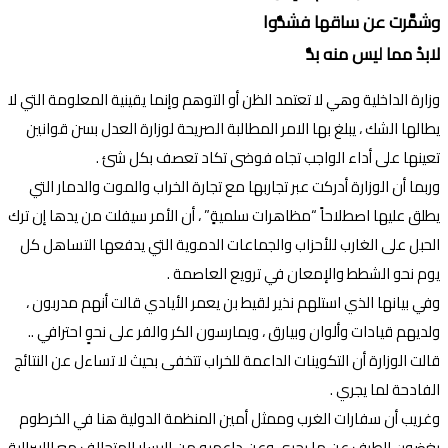
وشمَّرت عن ساقها فشدُّوا
لابدْ مما ليس منه بدُّ
وزارة الداخلية وهي لا تعتمد الظن أو التوهم وإنما يقينية المعلومة التي لا
يطالها الشك ، يبلغ بها الامر المطالبة الصريحة لوزارة العدل بسن قوانين
تعينها على أداء الواجب تجاه فوضى تكاد تعصف بكل شئ .
وربما أن الوزارة أدركت عبر تجاربها مع تجارة الخراب والموت والدمار التي
يطلق عليها اصطلاحاً “مظاهرات سلميةٍ” ، أن الأمر سيفلت من يدها إن ترك
الحبل على الغارب للأحزاب والجماعات الدموية التي يدفعها التساهل كل
يوم نحو الشطط والإمعان في ترويع العاصمة .
وفي بيانها الذي استلهم نذير لقيط بن يعمر الأيادي قالت أنهم مدربون ،
ولديهم قيادات وألوان وبيارق ، ويمارسون الكر والفر على نحوٍ احترافي ..
قالت الوزارة أن التكوينات الداعمة للخراب تتخفى بحيث لا تساءل عن النتائج
الفادحة لما يجري .
وغريب أن سفارات الغرب وممثل أمين المنظمة الدولية هنا في الخرطوم
يغضون الطرف عن ما يجري وعن داعميه من اليسار المتحالف مع الليبرالية