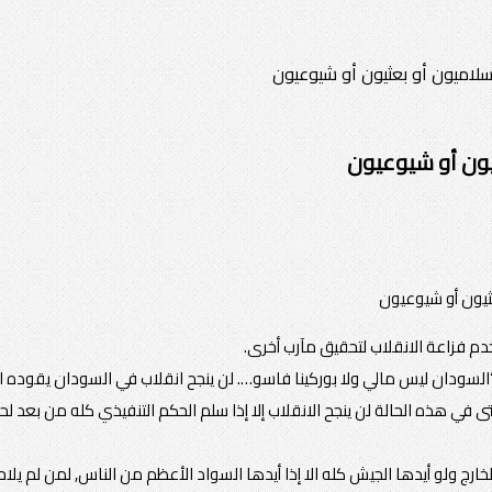
سلاميون أو بعثيون أو شيوعيون
يون أو شيوعيون
دم فزاعة الانقلاب لتحقيق مآرب أخرى.
السودان ليس مالي ولا بوركينا فاسو…. لن ينجح انقلاب في السودان يقوده ا
تى في هذه الحالة لن ينجح الانقلاب إلا إذا سلم الحكم التنفيذي كله من بعد ل
رج ولو أيدها الجيش كله الا إذا أيدها السواد الأعظم من الناس, لمن لم يلا