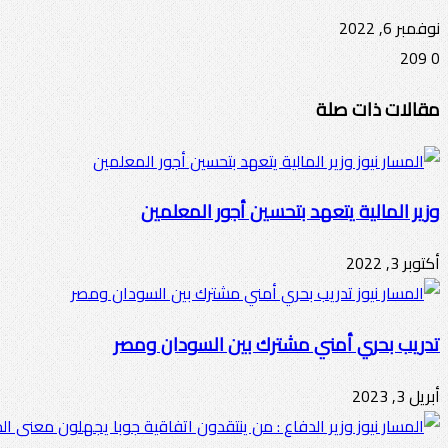
نوفمبر 6, 2022
209
0
تويتر
ڤايبر
طباعة
تيلقرام
ماسنجر
ماسنجر
واتساب
فيسبوك
مشاركة
مقالات ذات صلة
عبر
البريد
وزير المالية يتعهد بتحسين أجور المعلمين
أكتوبر 3, 2022
تدريب بحري أمني مشترك بين السودان ومصر
أبريل 3, 2023