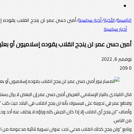
عن
الوضع
المظلم
الرئيسية
/
الأخبار
/
أخبار سياسية
/
أمين حسن عمر: لن ينجح انقلاب يقوده إ
أخبار سياسية
أمين حسن عمر: لن ينجح انقلاب يقوده إسلاميون أو بعث
نوفمبر 6, 2022
209
0
قال القيادي بالتيار الإسلامي العريض أمين حسن عمر إن البعض لا يزال يستخ
وقطع عمر في تدوينة على فيسبوك بأنه لن ينجح انقلاب في البلاد حيث كتب “
وأضاف “لن ينجح أي انقلاب إلا إذا كان الجيش كله وراؤه لا يتخلف عنه أحد وح
من الناس.
وتابع “ولن ينجح كذلك انقلاب مدني تحت عنوان تسوية ثنائية مدعومة من الخا