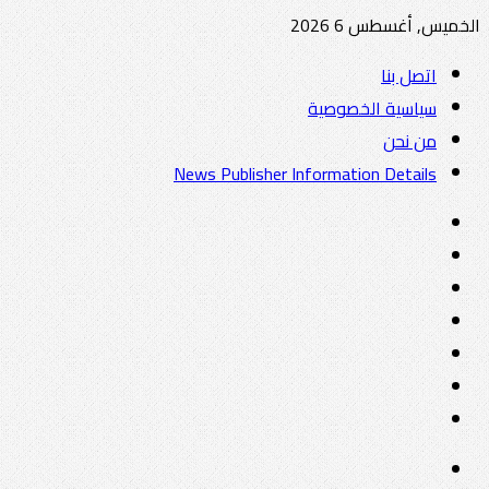
الخميس, أغسطس 6 2026
اتصل بنا
سياسية الخصوصية
من نحن
News Publisher Information Details
واتساب
TikTok
تيلقرام
‏Google
Play
يوتيوب
تويتر
فيسبوك
القائمة