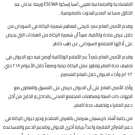
الاقتصادية والاجتماعية لغربي آسيا إسكوا ESCWA وريما عدنان عبد
الخالق مساعد المدير للبحوث بالمفوضية .
وقدم الأمين العام سرد تاريخي لتعظيم شعيرة الزكاة في السودان من
خلال عرض مادة وثائقية، مبيناً أن شعيرة الزكاة من العبادات التي يحرص
على أدائها المجتمع السوداني عن طيب خاطر.
وقدم الأمين العام شرحاً عبر الأفلام الوثائقية أوضح فيه دور الديوان في
تخفيف حدة الفقر وتطور عمل الزكاة جباية وصرفاً خلال الأعوام ٢٠١٨ حتي
٢٠٢٢م وأداء الديوان خلال العام المنصرم.
وأكد الأمين العام على أن الديوان حريص على التنسيق والتعاون مع
الجهات ذات الصلة ومنظمات المجتمع المدني بالداخل و الخارج من أجل
دعم الفقراء وتخفيف حدة الفقر.
من جانبه أشاد كريستيان هيرمان بالعرض المقدم ودور ديوان الزكاة في
دعم الشرائح الفقيرة واعداً بزيارة أخرى للديوان وتقديم الدعم والمساعدة