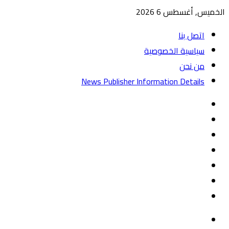
الخميس, أغسطس 6 2026
اتصل بنا
سياسية الخصوصية
من نحن
News Publisher Information Details
واتساب
TikTok
تيلقرام
‏Google
Play
يوتيوب
تويتر
فيسبوك
القائمة