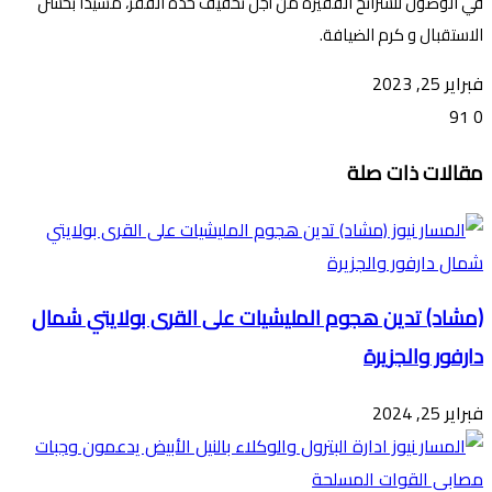
في الوصول للشرائح الفقيرة من أجل تخفيف حدة الفقر، مشيداً بحسن
الاستقبال و كرم الضيافة.
فبراير 25, 2023
91
0
تويتر
ڤايبر
طباعة
تيلقرام
ماسنجر
ماسنجر
واتساب
فيسبوك
مشاركة
مقالات ذات صلة
عبر
البريد
(مشاد) تدين هجوم المليشيات على القرى بولايتي شمال
دارفور والجزيرة
فبراير 25, 2024