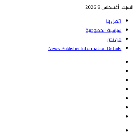
السبت, أغسطس 8 2026
اتصل بنا
سياسية الخصوصية
من نحن
News Publisher Information Details
واتساب
TikTok
تيلقرام
‏Google
Play
يوتيوب
تويتر
فيسبوك
القائمة