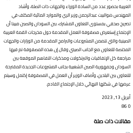
العربية بحضور عدد من السادة الوزراء والجهات ذات الصلة، وأشاد
المهندس ضوالبيت عبدالرحمن وزير الري والموارد المائية المكلف في
تصريح صحفي بمستوى التعاون المشترك، بين السودان والصين مبينا أن
الإجتماع إستعرض مصفوفة العمل المقدمة حول مخرجات القمة العربية
الصينية والتي تتضمن المشروعات والبرامج المقدمة من الوزارات والجهات
المختصة للتعاون مع الجانب الصيني وقال إن هذه المصفوفة تم فيها
مراجعة كل الإتفاقيات والبرتكولات ومذكرات التفاهم الموقعة بين
السودان وجمهورية الصين الشعبية بجانب المشروعات الجديدة المقترحة
للتعاون بين البلدين، وأضاف الوزير أن العمل في المصفوفة إكتمل وسيتم
عرضها في شكلها النهائي خلال الإجتماع القادم.
أبريل 13, 2023
86
0
تويتر
ڤايبر
طباعة
تيلقرام
ماسنجر
ماسنجر
واتساب
فيسبوك
مشاركة
مقالات ذات صلة
عبر
البريد