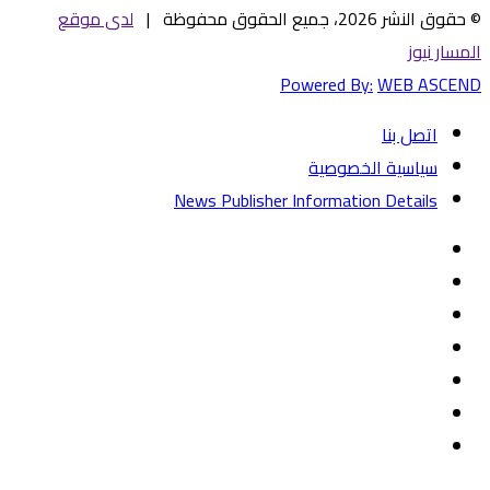
© حقوق النشر 2026، جميع الحقوق محفوظة |
لدى موقع
المسار نيوز
Powered By:
WEB ASCEND
اتصل بنا
سياسية الخصوصية
News Publisher Information Details
فيسبوك
تويتر
يوتيوب
‏Google
Play
تيلقرام
TikTok
واتساب