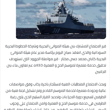
قرر الاجتماع المشترك بين هيئة الموانئ البحرية وشركة الخطوط البحرية
السودانية والذي انعقد صباح اليوم برئاسة مدير عام هيئة الموانئ
البحرية كابتن محمد حسن مختار ٠٠ قرر مواصلة الجهود التي تستهدف
تحقيق خدمة متميزة لموسم الحج و العمرة ١٤٤٥ه عبر تعاون بناء بين
الجانبين
وبحث الاجتماع المتطلبات الفنية لاستئجار باخرة ركاب وفق مواصفات
عالية وجودة متميزة لخدمة الموسم القادم وتم تشكيل لجنة فنية من
الطرفين لتسريع دورة الاجراءات وتحديد القرار السليم الذي يلبي رغبة
الطرفين في خدمة موسم الحج و العمرة وامن الاجتماع علي وجوب
السعي لانشاء شراكة بين الطرفين من خلال انشاء شركة وفق النظم و