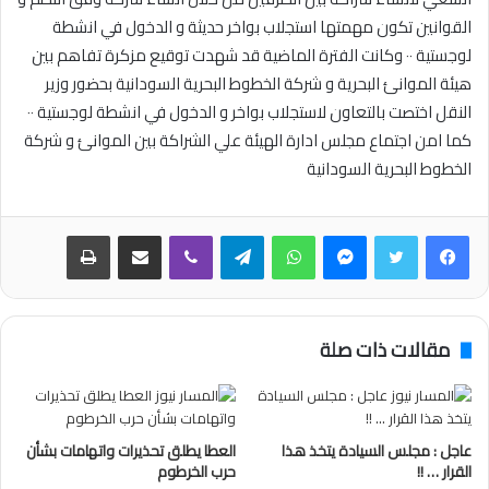
القوانين تكون مهمتها استجلاب بواخر حديثة و الدخول في انشطة
لوجستية ٠٠ وكانت الفترة الماضية قد شهدت توقيع مزكرة تفاهم بين
هيئة الموانئ البحرية و شركة الخطوط البحرية السودانية بحضور وزير
النقل اختصت بالتعاون لاستجلاب بواخر و الدخول في انشطة لوجستية ٠٠
كما امن اجتماع مجلس ادارة الهيئة علي الشراكة بين الموانئ و شركة
الخطوط البحرية السودانية
فيسبوك
تويتر
ماسنجر
واتساب
تيلقرام
ڤايبر
مشاركة عبر البريد
طباعة
مقالات ذات صلة
عاجل : مجلس السيادة يتخذ هذا
العطا يطلق تحذيرات واتهامات بشأن
القرار … !!
حرب الخرطوم