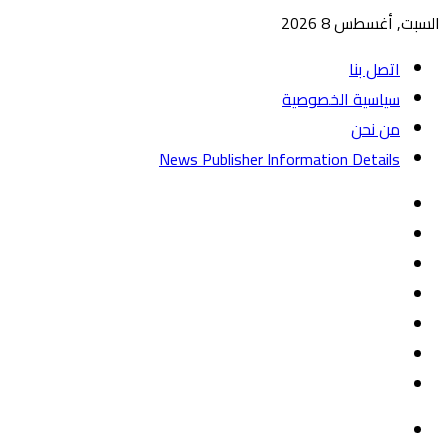
السبت, أغسطس 8 2026
اتصل بنا
سياسية الخصوصية
من نحن
News Publisher Information Details
واتساب
TikTok
تيلقرام
‏Google
Play
يوتيوب
تويتر
فيسبوك
القائمة