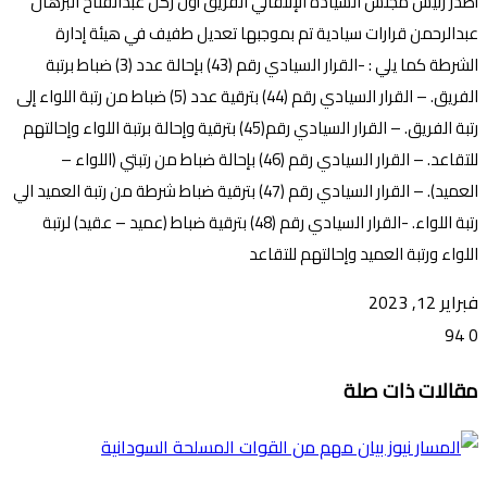
أصدر رئيس مجلس السيادة الإنتقالي الفريق أول ركن عبدالفتاح البرهان
عبدالرحمن قرارات سيادية تم بموجبها تعديل طفيف في هيئة إدارة
الشرطة كما يلي : -القرار السيادي رقم (43) بإحالة عدد (3) ضباط برتبة
الفريق. – القرار السيادي رقم (44) بترقية عدد (5) ضباط من رتبة اللواء إلى
رتبة الفريق. – القرار السيادي رقم(45) بترقية وإحالة برتبة اللواء وإحالتهم
للتقاعد. – القرار السيادي رقم (46) بإحالة ضباط من رتبتي (اللواء –
العميد). – القرار السيادي رقم (47) بترقية ضباط شرطة من رتبة العميد الي
رتبة اللواء. -القرار السيادي رقم (48) بترقية ضباط (عميد – عقيد) لرتبة
اللواء ورتبة العميد وإحالتهم للتقاعد
فبراير 12, 2023
94
0
تويتر
ڤايبر
طباعة
تيلقرام
ماسنجر
ماسنجر
واتساب
فيسبوك
مشاركة
مقالات ذات صلة
عبر
البريد