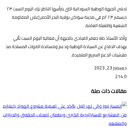
تدشن الجبهة الوطنية السودانية التي يترأسها الناظر ترك اليوم السبت ٢٣
ديسمبر ٢٠٢٣م في مدينة سواكن بولاية البحر الأحمر إعلان المقاومة
الشعبية والتعبئة العامة.
وأكد الأستاذ طه جعفر القيادي بالجبهة أن فعالية اليوم السبت تأتي
بهدف الدفاع عن السيادة الوطنية ودعم ومساندة القوات المسلحة ضد
مليشيات الدعم السريع المتمردة.
ديسمبر 23, 2023
214
0
تويتر
ڤايبر
طباعة
تيلقرام
ماسنجر
ماسنجر
واتساب
فيسبوك
مشاركة
مقالات ذات صلة
عبر
البريد