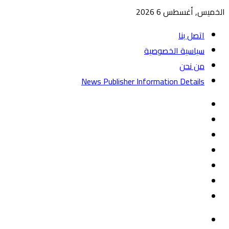
الخميس, أغسطس 6 2026
اتصل بنا
سياسية الخصوصية
من نحن
News Publisher Information Details
واتساب
TikTok
تيلقرام
‏Google
Play
يوتيوب
تويتر
فيسبوك
القائمة