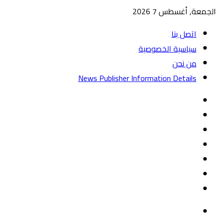
الجمعة, أغسطس 7 2026
اتصل بنا
سياسية الخصوصية
من نحن
News Publisher Information Details
واتساب
TikTok
تيلقرام
‏Google
Play
يوتيوب
تويتر
فيسبوك
القائمة