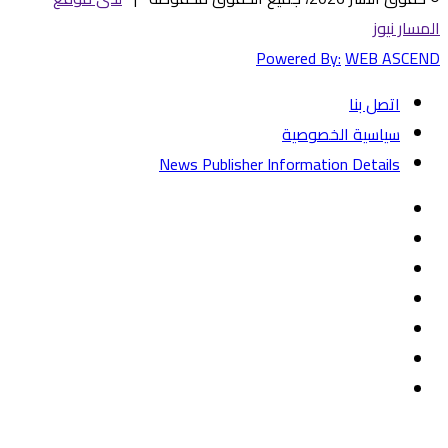
المسار نيوز
Powered By:
WEB ASCEND
اتصل بنا
سياسية الخصوصية
News Publisher Information Details
فيسبوك
تويتر
يوتيوب
‏Google
Play
تيلقرام
TikTok
واتساب
زر
تويتر
تيلقرام
ماسنجر
ماسنجر
واتساب
فيسبوك