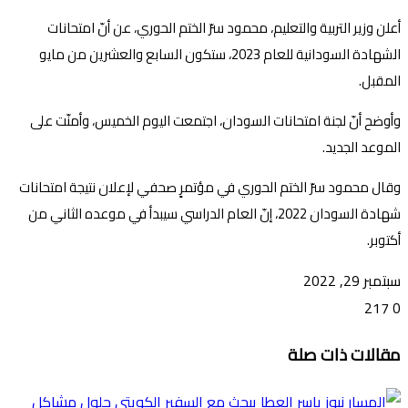
أعلن وزير التربية والتعليم، محمود سرّ الختم الحوري، عن أنّ امتحانات
الشهادة السودانية للعام 2023، ستكون السابع والعشرين من مايو
المقبل.
وأوضح أنّ لجنة امتحانات السودان، اجتمعت اليوم الخميس، وأمنّت على
الموعد الجديد.
وقال محمود سرّ الختم الحوري في مؤتمرٍ صحفي لإعلان نتيجة امتحانات
شهادة السودان 2022، إنّ العام الدراسي سيبدأ في موعده الثاني من
أكتوبر.
سبتمبر 29, 2022
217
0
تويتر
ڤايبر
طباعة
تيلقرام
ماسنجر
ماسنجر
واتساب
فيسبوك
مشاركة
مقالات ذات صلة
عبر
البريد