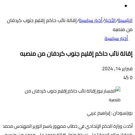
عن
الوضع
المظلم
الرئيسية
/
الأخبار
/
أخبار سياسية
/
إقالة نائب حاكم إقليم جنوب كردفان
من منصبه
أخبار سياسية
إقالة نائب حاكم إقليم جنوب كردفان من منصبه
فبراير 14, 2024
45
0
بورتسودان : إبراهيم عربي
أكدت وزارة الحكم الإتحادي في خطاب ممهور باسم الوزير المهندس محمد
كرتكيلا صالح (تحصلنا علي نسخة منه) ، إقالة محمد علي محمد من منصبه