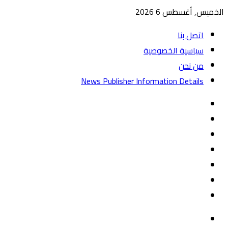
الخميس, أغسطس 6 2026
اتصل بنا
سياسية الخصوصية
من نحن
News Publisher Information Details
واتساب
TikTok
تيلقرام
‏Google
Play
يوتيوب
تويتر
فيسبوك
القائمة