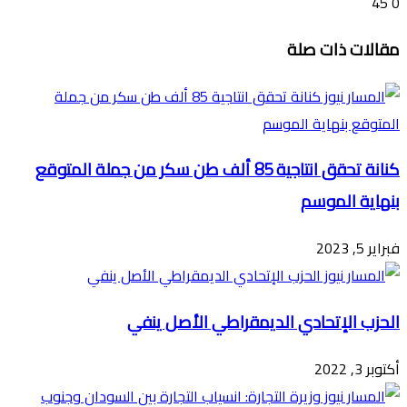
45
0
تويتر
ڤايبر
طباعة
تيلقرام
ماسنجر
ماسنجر
واتساب
فيسبوك
مشاركة
مقالات ذات صلة
عبر
البريد
كنانة تحقق انتاجية 85 ألف طن سكر من جملة المتوقع
بنهاية الموسم
فبراير 5, 2023
الحزب الإتحادي الديمقراطي الأصل ينفي
أكتوبر 3, 2022