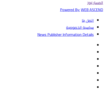
المسار نيوز
Powered By:
WEB ASCEND
اتصل بنا
سياسية الخصوصية
News Publisher Information Details
فيسبوك
تويتر
يوتيوب
‏Google
Play
تيلقرام
TikTok
واتساب
زر
تويتر
تيلقرام
ماسنجر
ماسنجر
واتساب
فيسبوك
الذهاب