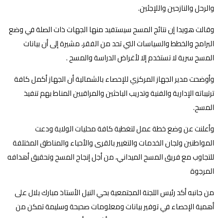
والرحل والنازحين واللإجئين.
وقالت هويدا إن نتائج المسح سيستفيد منها الجهات ذات الصلة في وضع
البرامج والخطط والسياسات التي تحد من الفقر، مشيرة إلى أن بيانات
المسح سرية لا تستخدم إلا لأغراض الدراسة والمسح .
وأوضحت مدير الجهاز المركزي للإحصاء بالشمالية أن الجهاز أكمل كافة
ترتيباته الإدارية والفنية وتدريب الباحثين والمراقبين المناط بهم تنفيذ
المسح.
وأعلنت عن وضع خطة عمل لتغطية كافة محليات الولاية ودعت
المواطنين ولجان الخدمات والتغيير بالقرى والأحياء والمناطق المختلفة
للتجاوب مع فريق المسح الميداني، من أجل إنجاح المسح وتحقيق أهدافه
المرجوة
من جانبه أكد رئيس اللجنة المجتمعية بحي النيل الأستاذ مبارك بلال على
أهمية الإحصاء في توفير بيانات ومعلومات صحيحة وسليمة تمكن من