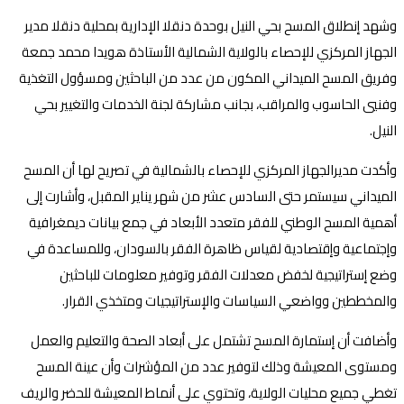
وشهد إنطلاق المسح بحي النيل بوحدة دنقلا الإدارية بمحلية دنقلا مدير
الجهاز المركزي للإحصاء بالولاية الشمالية الأستاذة هويدا محمد جمعة
وفريق المسح الميداني المكون من عدد من الباحثين ومسؤول التغذية
وفنيي الحاسوب والمراقب، بجانب مشاركة لجنة الخدمات والتغيير بحي
النيل.
وأكدت مديرالجهاز المركزي للإحصاء بالشمالية في تصريح لها أن المسح
الميداني سيستمر حتى السادس عشر من شهر يناير المقبل، وأشارت إلى
أهمية المسح الوطني للفقر متعدد الأبعاد في جمع بيانات ديمغرافية
وإجتماعية وإقتصادية لقياس ظاهرة الفقر بالسودان، وللمساعدة في
وضع إستراتيجية لخفض معدلات الفقر وتوفير معلومات للباحثين
والمخططين وواضعي السياسات والإستراتيجيات ومتخذي القرار.
وأضافت أن إستمارة المسح تشتمل على أبعاد الصحة والتعليم والعمل
ومستوى المعيشة وذلك لتوفير عدد من المؤشرات وأن عينة المسح
تغطي جميع محليات الولاية، وتحتوي على أنماط المعيشة للحضر والريف