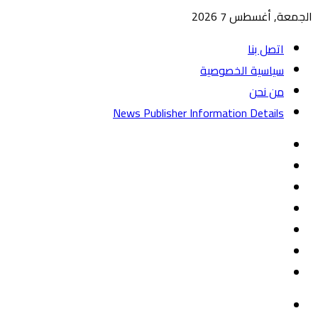
الجمعة, أغسطس 7 2026
اتصل بنا
سياسية الخصوصية
من نحن
News Publisher Information Details
واتساب
TikTok
تيلقرام
‏Google
Play
يوتيوب
تويتر
فيسبوك
القائمة