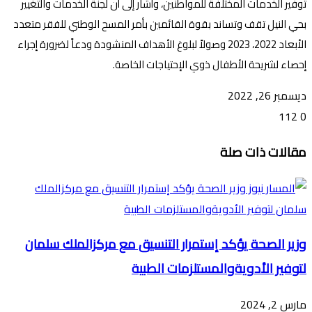
توفير الخدمات المختلفة للمواطنين، وأشار إلى أن لجنة الخدمات والتغيير
بحي النيل تقف وتساند بقوة القائمين بأمر المسح الوطني للفقر متعدد
الأبعاد 2022، 2023 وصولاً لبلوغ الأهداف المنشودة ودعاً لضرورة إجراء
إحصاء لشريحة الأطفال ذوي الإحتياجات الخاصة.
ديسمبر 26, 2022
112
0
تويتر
ڤايبر
طباعة
تيلقرام
ماسنجر
ماسنجر
واتساب
فيسبوك
مشاركة
مقالات ذات صلة
عبر
البريد
وزير الصحة يؤكد إستمرار التنسيق مع مركزالملك سلمان
لتوفير الأدويةوالمستلزمات الطبية
مارس 2, 2024