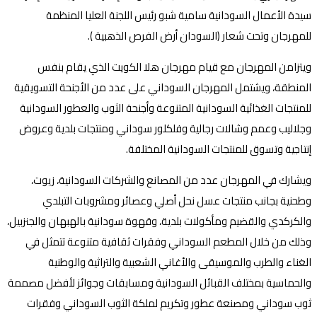
سيدة الأعمال السودانية سامية شبو رئيس اللجنة العليا المنظمة
للمهرجان وتحت شعار (السودان أرض الفرص الذهبية ).
ويتزامن المهرجان مع قيام مهرجان هلا الكويت الذي يقام بنفس
المنطقة، ويشتمل المهرجان السوداني على عدد من الأجنحة التسويقية
للمنتجات الغذائية السودانية المتنوعة وأجنحة الثوب والعطور السودانية
وجلاليب وعمم وشالات رجالية وفلكلور سوداني ومنتجات بلدية وعروض
إنتاجية وتسوق للمنتجات السودانية المختلفة.
ويشارك في المهرجان عدد من المصانع والشركات السودانية، زيوت،
وطحنية بجانب منتجات عسل نحل أصلي وعصائر ومشروبات التبلدي
والكركدي والقضيم ومأكولات بلدية، وقهوة سودانية بالهبهان والجنزبيل،
وذلك من خلال المطعم السوداني وفقرات ثقافية متنوعة تتمثل في
الغناء والطرب والموسيقى والأغاني الشعبية والتراثية والوطنية
والحماسية بمختلف القبائل السودانية ومسابقات وجوائز لأفضل مصممة
ثوب سوداني ومصنعة عطور وتكريم لملكة الثوب السوداني وفقرات