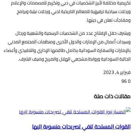
تكريمية مختلفة لأبرز الشخصيات في دبي وتكريم للمصممات والإعلام
ورحلات سياحية ترفيهية للمعالم التاريخية لدبي ورحلات نيلية وبرامج
ومفاجآت تعلن في حينها.
ويشرف حفل الإفتتاح عدد من الشخصيات الرسمية والشعبية ورجال
وسيدات أعمال من الإمارات والدول الأخرى ومنظمات المجتمع المدني
بالإمارات والسفارة السودانية بكامل طاقمها الإداري والتنفيذي وأعضاء
الجالية السودانية وروابط مشجعي الهلال والمريخ وضيف الشرف.
فبراير 4, 2023
96
0
تويتر
ڤايبر
طباعة
تيلقرام
ماسنجر
ماسنجر
واتساب
فيسبوك
مشاركة
مقالات ذات صلة
عبر
البريد
القوات المسلحة تنفي تصريحات منسوبة اليها