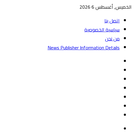
الخميس, أغسطس 6 2026
اتصل بنا
سياسية الخصوصية
من نحن
News Publisher Information Details
واتساب
TikTok
تيلقرام
‏Google
Play
يوتيوب
تويتر
فيسبوك
القائمة