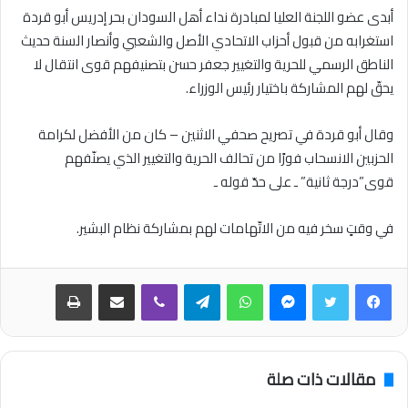
أبدى عضو اللجنة العليا لمبادرة نداء أهل السودان بحر إدريس أبو قردة
استغرابه من قبول أحزاب الاتحادي الأصل والشعبي وأنصار السنة حديث
الناطق الرسمي للحرية والتغيير جعفر حسن بتصنيفهم قوى انتقال لا
يحقّ لهم المشاركة باختيار رئيس الوزراء.
وقال أبو قردة في تصريح صحفي الاثنين – كان من الأفضل لكرامة
الحزبين الانسحاب فورًا من تحالف الحرية والتغيير الذي يصنّفهم
قوى”درجة ثانية” ـ على حدّ قوله ـ
في وقتٍ سخر فيه من الاتّهامات لهم بمشاركة نظام البشير.
فيسبوك
تويتر
ماسنجر
واتساب
تيلقرام
ڤايبر
مشاركة عبر البريد
طباعة
مقالات ذات صلة