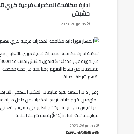
حشيش
ديسمبر 26, 2023
تمكنت ادارة مكافحة المخدرات فرعية كرري بالتعاون م
ع
بقسم شرطة الحتانة
وعلى ذات الصعيد تفيد متابعات(المكتب الصحفي للشرطة)
المتهمين يقوم خلاله بترويج المخدرات من داخل منزله وب
مواجهته تحت المادة(15/أ) بقسم شرطة الحتانة.
ديسمبر 26, 2023
تويتر
ڤايبر
طباعة
تيلقرام
ماسنجر
ماسنجر
واتساب
مشاركة
فيسبوك