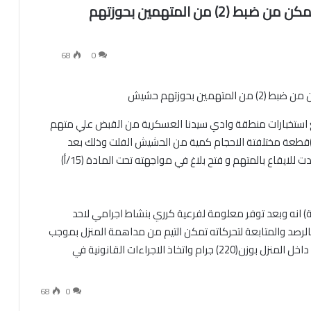
ادارة مكافحة المخدرات فرعية كرري تتمكن من ضبط (2) من المتهمين بحوزتهم
68
0
ع استخبارات منطقة وادي سيدنا العسكرية من القبض علي متهم
ثر بحوزته على عدد(410) قندول حشيش بجانب عدد(300)قطعة مختلفتة الاحجام كمية من الحشيش الفلت وذلك بعد
معلومات عن نشاط المتهم ومتابعته عبر خطة محكمة ادت للايقاع بالمتهم و فتح بلاغ في مواجهته تحت المادة (15/أ)
 انه وبعد توفر معلومة لفرعية كرري بنشاط اجرامي لاحد
الرصد والمتابعة لتحركاته تمكن التيم من مداهمة المنزل بموجب
امر تفتيش من النيابة حيث تم العثور على حشيش افغاني داخل المنزل بوزن(220) جرام واتخاذ الاجراءات القانونية في
68
0