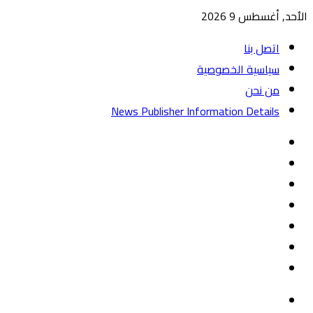
الأحد, أغسطس 9 2026
اتصل بنا
سياسية الخصوصية
من نحن
News Publisher Information Details
واتساب
TikTok
تيلقرام
‏Google
Play
يوتيوب
تويتر
فيسبوك
القائمة