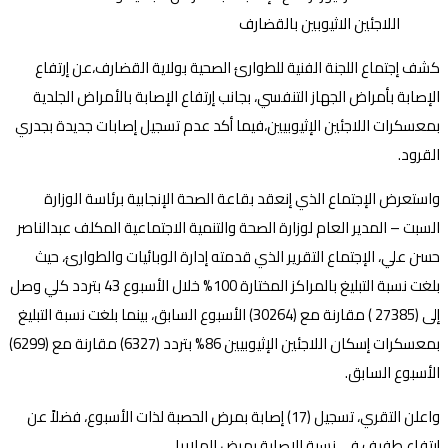
كشف إجتماع اللجنة الفنية للطوارئ الصحية بولاية القضارف،عن إرتفاع
الإصابة بأمراض الجهاز التنفسي، بجانب إرتفاع الإصابة بالأمراض الجلدية
بمعسكرات اللاجئين الإثيوبيين،فيما أكد عدم تسجيل إصابات جديدة بجدري
القرود.
واستعرض الإجتماع الذي إنعقد بقاعة الصحة الإنجابية برئاسة الوزارة
السبت – المدير العام لوزارة الصحة والتنمية الاجتماعية المكلف عبدالناصر
حسن علي، الإجتماع التقرير الذي قدمته إدارة الوبائيات والطوارئ، حيث
بلغت نسبة التبليغ بالمراكز المختارة 100% خلال الأسبوع 43 بتردد كلي وصل
إلى (27385 ) مقارنة مع (30264) الأسبوع السابق، بينما بلغت نسبة التبليغ
بمعسكرات إسكان اللاجئين الإثيوبيين 86% بتردد (6327) مقارنة مع (6299)
الأسبوع السابق.
واعلن التقري، تسجيل (17) إصابة بمرض الحصبة لذات الأسبوع، فضلاً عن
إرتفاع طفيف في نسبة الإصابة بمرض الملاريا .