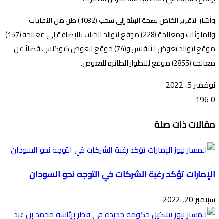
وأشار التقرير الخاص بصحة البيئة إلى سحب (1032) طن من النفايات
والملوثات ومعالجة (228) موقع لتوالد الذباب بالإضافة إلى معالجة (157)
موقع لتوالد بعوض الأنفلس و(74) موقع لبعوض كيوكلس، فضلاً عن
معالجة (2855) موقع للاطوار الطائرة للبعوض.
نوفمبر 5, 2022
196
0
تويتر
ڤايبر
طباعة
تيلقرام
ماسنجر
ماسنجر
واتساب
فيسبوك
مشاركة
مقالات ذات صلة
عبر
البريد
الإمارات تؤكد رغبة الشركات في التوجه نحو السودان
سبتمبر 20, 2022