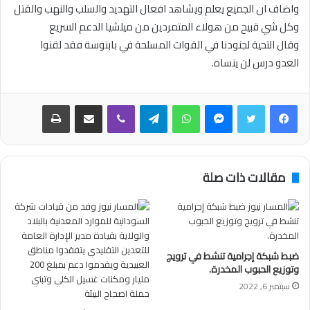
واضاف ان الجميع يعلم ويشاهد افعال التهديد والسلب والنهب والقتل
وكل شي قبيح من هولاء المتمردين من ميلشيا الدعم السريع
وقال التحية لجنودنا في القوات المسلحة في بابنوسة فقد لقنوا
العدو درس لن ينساه.
فيسبوك
تويتر
ماسنجر
واتساب
تيلقرام
ڤايبر
مشاركة عبر البريد
طباعة
مقالات ذات صلة
ضبط شبكة إجرامية تنشط في ترويج
وتوزيع الحبوب المخدرة.
سبتمبر 6, 2022