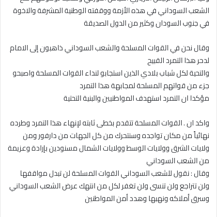
الشعب السوداني في هذه الأزمة ووقفته الوطنية المشرفة والاخوة
في جنوب السودان وكثير من الدول الصديقة
وقال نحن في القوات المسلحة والشعب السوداني ذاهبون إلى الامام
لدحر هذا التمرد القبيح
والتحية لكل شباب بلادي الذين استجابو لنداء القوات المسلحة واصبحو
جزء من قواتهم المسلحة لمجابهة هذا التمرد
مؤكدا ان التمرد استهدف المواطنيين والبنية التحتية
واكد ان . القوات المسلحة تتقدم بخطى ثابته لإنهاء هذا التمرد وطرده
نهائياً من مكان تواجده وسنتحرك من كل الجهات من دارفور ومن
ولايات الشرق وولايات الوسط وولايات الشمال مسنودين بإرادة وعزيمة
من الشعب السوداني
وقال : نقول للشعب السوداني القوات المسلحة لن تبدل مواقفها
ولن تتراجع ولن تنسى ولن تغفر لكل من انتهك عرض الشعب السوداني
وسرق أملاكه ونهبها وهدد أمن المواطنين