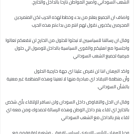
الشعب السوداني واصبح المواطن نازحا بالداخل والخارج.
واضاف ان الجميع يعلم من بدء وخطط لهذه الحرب لكن المتمردين
المجرمين يكذبون نقول لهم انتم من بداءتم هذه الحرب
وقال ان رسالتنا للسياسيين لا تبحثوا للحلول من الخارج لن تنفعكم تعالوا
واجلسوا مع اهليكم والقوى السياسية بالداخل للوصول الي حلول
مرضية لجميع الشعب السوداني
واكد البرهان اننا لن تفرض علينا اي جهة خارجية الحلول
وأن منظمة الايقاد اي مبادرة منها لا تعنينا وهذه المنظمة غير معنية
بالشأن السوداني.
وقال ان الحل والتفاوض داخل السودان ولن نسافر للإلتقاء بأي شخص
بالخارج اي لقاء يتم داخل الوطن وهذه الرسالة لحمدوك ومن معه اي
لقاء يتم بالداخل مع الشعب السوداني
وحيا البرهان الرئيس الاريتري اسياس افورقي وشعبه لوقوفهم مع