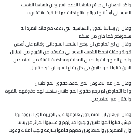
واكد البرهان ان جرائم مليشيا الدعم السريع لن ينساها الشعب
السوداني أبداً لانها جرائم وانتهاكات غير اخلاقية ولا تشبهه
وقال ان رسالتنا للقوى السياسية التي تقف مع قائد التمرد انه
سيخونكم كما خان من قبلكم
وقال ان اي تفاوض لن يرضي الشعب السوداني وقائم على أسس
قوية ومتينة تحفظ للشعب السوداني حقوقه من الخروج من المنازل
وارجاع المنهوبات والاعيان المدنية ومحاكمة القتلة من المتمردين
الذين قتلوا المواطنيين في كل بقاع السودان غير مقبول.
وقال نحن مع التفاوض الذي يحفظ حقوق المواطنيين
و اذا التفاوض لم يرجع حقوق المواطنيين سنجلب لهم حقوقهم بالقوة
والقتال مع المتمردين.
وقال البرهان ان المتمردون هاجموا قرى الجزيرة التي لا يوجد بها
جيش، قتلوا المواطنيين ونهبوا منازلهم واغتصبوا الحرائر من بناتنا
وان المتمردين والمتعاونين معهم قاموا بسرقة ونهب املاك وقوت