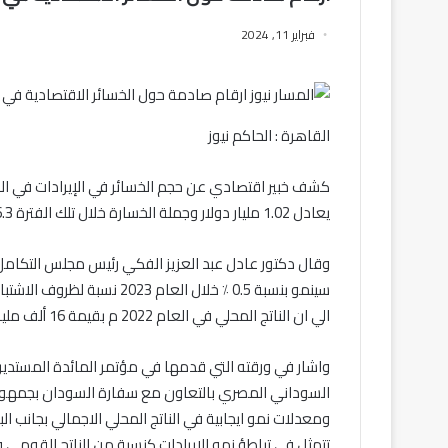
فبراير 11, 2024
القاهرة : الحاكم نيوز
يعادل 1.02 مليار دولار وجملة الخسارة خلال تلك الفترة 26.3 مليار دولار.
وقال دكتور عادل عبد العزيز الفكي رئيس مجلس التكامل 
سينمو بنسبة 0.5 ٪ خلال العا
الي ان الناتج المحلي في العام 2022 م بقيمة 16 ألف مليار بما يعادل 32 مليار دولار.
واشار في ورقته التي قدمها في مؤتمر المائدة المستدي
السوداني المصري بالتعاون مع سفارة السودان بجمهورية 
ومعدلات نمو ايجابية في الناتج المحلي الاجمالي بجانب ا
تتمثل في تباطؤ نمو الإيرادات كنسبة من الناتج القومي و