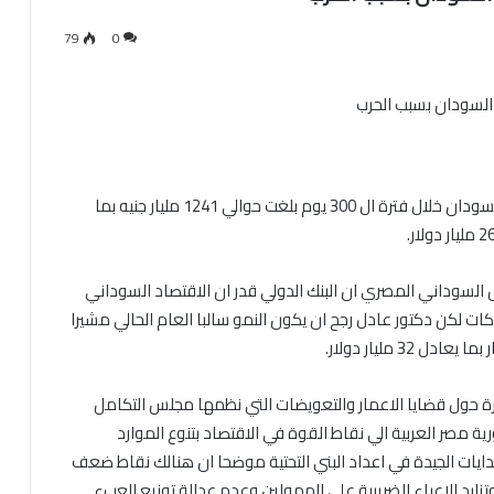
79
0
كشف خبير اقتصادي عن حجم الخسائر في الإيرادات في السودان خلال فترة ال 300 يوم بلغت حوالي 1241 مليار جنيه بما
السوداني المصري ان البنك الدولي قدر ان الاقتصاد السوداني
م 2023 نسبة لظروف الاشتباكات لكن دكتور عادل رجح ان يكون النمو سالبا العام الحالي مشيرا
رة حول قضايا الاعمار والتعويضات التي نظمها مجلس التكامل
مصر العربية الي نقاط القوة في الاقتصاد بتنوع الموارد
لبدايات الجيدة في اعداد البني التحتية موضحا ان هنالك نقاط ضعف
تزايد الاعباء الضريبية على الممولين وعدم عدالة توزيع العبء