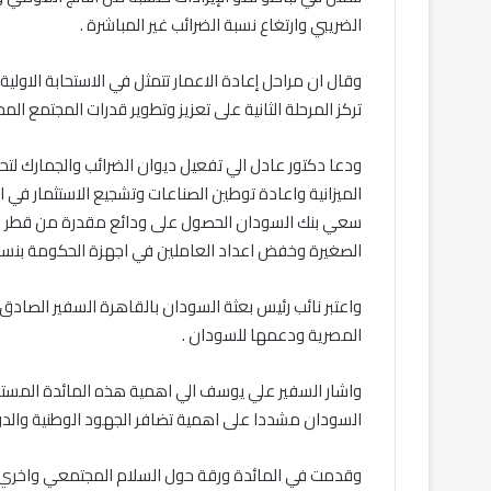
الضريبي وارتغاع نسبة الضرائب غير المباشرة .
وقال ان مراحل إعادة الاعمار تتمثل في الاستحابة الاولية
تركز المرحلة الثانية على تعزيز وتطوير قدرات المجتمع الم
ودعا دكتور عادل الي تفعيل ديوان الضرائب والجمارك لتح
الميزانية واعادة توطين الصناعات وتشجيع الاستثمار في ا
سعي بنك السودان الحصول على ودائع مقدرة من قطر وال
الصغيرة وخفض اعداد العاملين في اجهزة الحكومة بنسبة لا 
واعتبر نائب رئيس بعثة السودان بالقاهرة السفير الصاد
المصرية ودعمها للسودان .
واشار السفير علي يوسف الي اهمية هذه المائدة المستد
السودان مشددا على اهمية تضافر الجهود الوطنية والدول
وقدمت في المائدة ورقة حول السلام المجتمعي واخري حول 