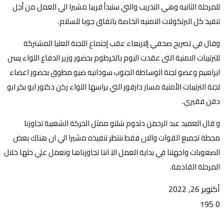
للمرحلة الثانيه وهي التدريب والتي ستبدأ قريبا مشيرا الي العمل من أجل
تنفيذ كل البرتكولات الامنيه الخاصة باتفاق جوبا للسلام.
وقال في تصريح صحفي إلاربعاء عقب إجتماع اللجنة العليا المشتركة
للترتيبات الامنية التى عقدت اليوم بالخرطوم بحضور وزير الدفاع اللواء يسن
ابراهيم وعضو لجنة الوساطة الجنوب سودانيه ضيو مطوق بحضور اعضاء
لجنة الترتيبات الأمنية مسار دارفور التي يراسها اللواء ركن دكتور ابو بكر ابو
دقن فقيري.
و قال العميد عبد الرحمن دلدوم شلتو ممثل الحركة الشعبية تجاوزنا
محطة تجميع القوات والان فقط ننتظر تنفيذه مشيرا الي ان هناك بعض
الصعوبات واجهتنا في بداية العمل الا اننا تجاوزناها ونعمل علي حلها خلال
المرحلة القادمة.
أكتوبر 26, 2022
195
0
تويتر
ڤايبر
طباعة
تيلقرام
ماسنجر
ماسنجر
واتساب
فيسبوك
مشاركة