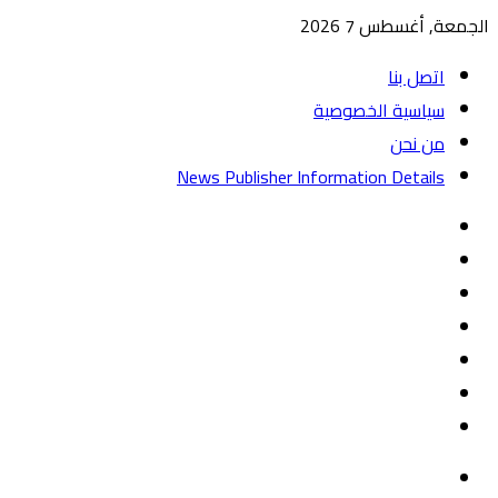
الجمعة, أغسطس 7 2026
اتصل بنا
سياسية الخصوصية
من نحن
News Publisher Information Details
واتساب
TikTok
تيلقرام
‏Google
Play
يوتيوب
تويتر
فيسبوك
القائمة