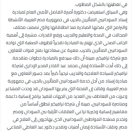
في تغطيتها بالشكل المطلوب.
وفي السياق استعرضت دكتورة أميرة الفاضل الأمين العام لمبادرة
إسناد السودانيين المتأثرين بالحرب في جمهورية مصر العربية، الأنشطة
والبرامج التي نفذتها المبادرة منذ انطلاقاتها والتي تضمنت مختلف
المجالات في الصحة والتعليم والتدريب ورفع القدرات، مشيرة إلى أهمية
الجانب الصحي الذي تهتم به المبادرة تقديراً للظروف الصعبة التي تواجه
السودانيين المتأثرين بالحرب، معربة عن سعادتها بفتح قنوات للتعاون
مع شركة ترافيكير، مبينة أن ذلك سيدفع بالمبادرة خطوات متقدمة.
إلى ذلك أبدت الأستاذة إيمان محمد عبد القادر المدير الإداري لشركة
ترافيكير للسياحة العلاجية والتدريب ترحيباً كبيراً بمد جسور التعاون مع
مبادرة إسناد من أجل خدمة السودانيين المتأثرين بالحرب في جمهورية
مصر العربية، وقالت إن المحنة التي يمر بها السودان قد وحدت المشاعر
وعززت من التعاطف بين العديد من الجهات لتنفيذ برامج إنسانية داعمة
ومناصرة للسودانيين، مبينة أن شركة ترافيكير تنطلق أساساً من
مفاهيم إنسانية وخيرية تراعي العلاقات الأزلية بين السودان ومصر
وتخدم مصلحة المواطنين السودانيين الذي يهاجرون إلى العلاج في
مصر، ونقلت الأستاذة إيمان أمنيات وتقدير دكتور عبد العاطي المناعي