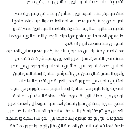
ثمنت مبادرة إسناد السودانيين المتأثرين بالحرب في جمهورية مصر
العربية، جهود شركة ترافيكير للسياحة العلاجية والتدريب واهتمامها
بتقديم خدماتها العلاجية المتميزة والخاصة للسودانيين بمصر تقديراً
لظروفهم الصعبة التي يواجهونها جراء الأوضاع الأمنية التي يشهدها
السودان منذ منتصف أبريل 2023م.
وبحث اجتماع مشترك بين مبادرة إسناد وشركة ترافيكير بمباني المبادرة
بمدينة نصر بالقاهرة، سبل تعزيز التعاون وتنفيذ شراكات ذكية بين
الجانبين لخدمة السودانيين المتأثرين بالأحداث والموجودين في مصر،
وأعرب السفير كمال حسن علي نائب رئيس مبادرة إسناد السودانيين
المتأثرين بالحرب في جمهورية مصر العربية عن تقديره للسلطات
المصرية وتفاعلهم مع المبادرة إيماناً منهم بدعم إخوتهم في جنوب
الوادي في المحنة التي ألمّت بهم، وأكد سعادة السفير أن المبادرة
تمضي بصورة جيدة في سبيل تحقيق أهدافها، منوهاً إلى أهمية تعزيز
التعاون مع شركة ترافيكير للسياحة العلاجية والتدريب لتذليل الكثير من
المعوقات التي تواجه مبادرة إسناد فيما يلي الجوانب الصحية والعلاجية،
خاصة فيما يتعلق بالأمراض المزمنة التي قال إنهم يواجهون مشقة