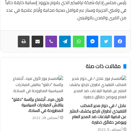
رئيس مجلس إدارة شركة ترافيكير الذي يقوم بجهود إنسانية خارقة حالياً
في ولايتي الجزيرة وسنار عبر قوافل صحية مجانية وأيام علاجية في عدد
من القرى والمدن بالولايتين.
فيسبوك
تويتر
ماسنجر
واتساب
تيلقرام
ڤايبر
مشاركة عبر البريد
طباعة
مقالات ذات صلة
لأول مره.. أجتماع برئاسة “دقلو”
يناقش المبادرات السياسية
عاجل / في حوار مدير المكتب
المطروحة في الساحة.
التنفيذي لطيران تاركو يكشف المثير
عن قضية البلاغات ضد المدير العام
أغسطس 28, 2022
ويوضح حقائق خطيرة
أغسطس 9, 2022