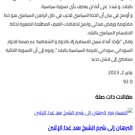
بالبلاد، و شدد على أنه لن يعترف بأي تسوية سياسية.
و أوضح في بيان أن الخط السياسي للحزب في ظل الراهن السياسي هو خط
مقاومة ورفض مبدئي واضح لاتفاقات الغرف المظلمة المعززة لحالة
الانقسام السياسي بالبلاد.
وقال “نؤكد أنه لا سبيل للاستقرار إلا بالحوار و الشفافية عبر منصة للحوار
السوداني سوداني للازمة السياسية بالبلاد”، ونوه إلى أن التسوية الثنائية
ستفضي إلى فشل جديد
يناير 2, 2023
92
0
تويتر
ڤايبر
طباعة
تيلقرام
ماسنجر
ماسنجر
واتساب
فيسبوك
مشاركة
مقالات ذات صلة
عبر
البريد
البرهان إلى شرم الشيخ بعد غدا الإثنين