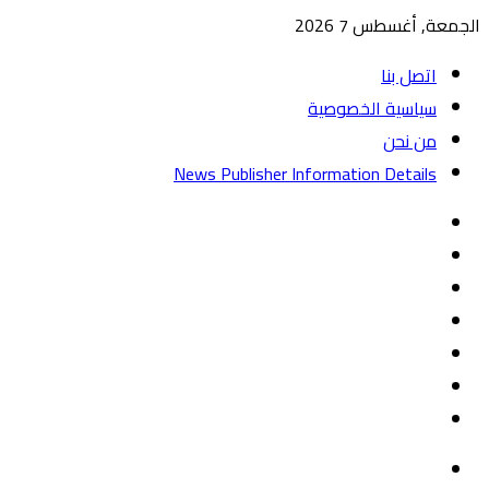
الجمعة, أغسطس 7 2026
اتصل بنا
سياسية الخصوصية
من نحن
News Publisher Information Details
واتساب
TikTok
تيلقرام
‏Google
Play
يوتيوب
تويتر
فيسبوك
القائمة