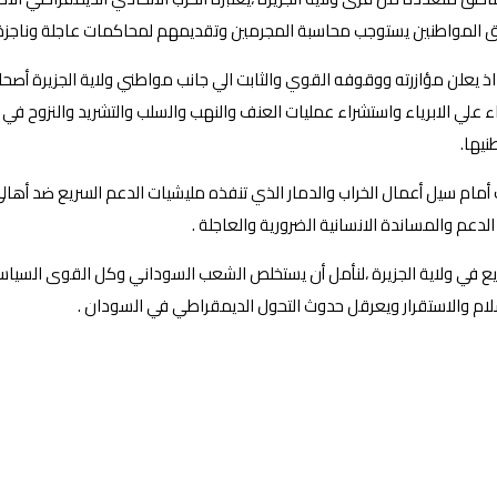
لحقوق المواطنين يستوجب محاسبة المجرمين وتقديمهم لمحاكمات عاجلة وناجزة
ذ يعلن مؤازرته ووقوفه القوي والثابت الي جانب مواطني ولاية الجزيرة أصحا
اء علي الابرياء واستشراء عمليات العنف والنهب والسلب والتشريد والنزوح في 
يها.
أمام سيل أعمال الخراب والدمار الذي تنفذه مليشيات الدعم السريع ضد أهالي
عم والمساندة الانسانية الضرورية والعاجلة .
لسريع في ولاية الجزيرة ،لنأمل أن يستخلص الشعب السوداني وكل القوى السي
ام والاستقرار ويعرقل حدوث التحول الديمقراطي في السودان .