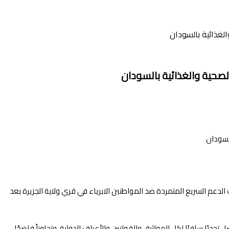
الغذائية بالسودان
الصحية والغذائية بالسودان
 الدعم السريع المتمردة ضد المواطنين الابرياء في قري ولاية الجزيرة بعد
يًا سافرًا لكل المواثيق والقوانين والأعراف الدولية ،وتجاوزاً فاضحًا