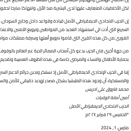
لكل الأخلاقيات المتعارف عليها لدى البشرية منذ الأزل، وانتهاكا صارخا 
إن الحزب الاتحادي الديمقراطي الأصل قيادة وقواعد داخل وخارج السودان، ا
السريع التي أدت الي استشهاد العديد من المواطنين وترويع الآمنين والاعتد
الفوري من كل هذه القري التي قاموا بترويع أهلها وسرقة ممتلكات مواطن
من جهة أخري فان الحزب يدعو كل أصحاب الضمائر الحية عبر العالم بالوقوف 
بحماية الأطفال والنساء والمرضى خاصة في هذه الظروف العصيبة وتقديم الد
إننا في الحزب الإتحادي الديمقراطي الأصل إذ نستنكر وندين جرائم الدعم ا
والمستنكرة، أن وجود هذه المليشيا يشكل مصدر تهديد حقيقي للأمن والسل
محمد فاروق علي ادريس
أمين أمانة الولايات
الحزب الاتحادي الديمقراطي الأصل
*الخميس ٢٩ فبراير ٢٠٢٤م
مارس 1, 2024