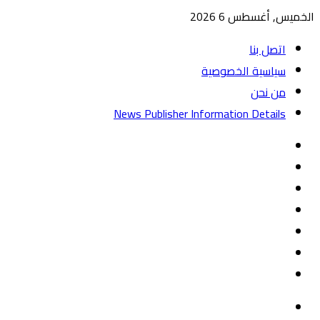
الخميس, أغسطس 6 2026
اتصل بنا
سياسية الخصوصية
من نحن
News Publisher Information Details
واتساب
TikTok
تيلقرام
‏Google
Play
يوتيوب
تويتر
فيسبوك
القائمة