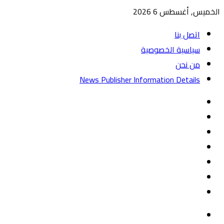
الخميس, أغسطس 6 2026
اتصل بنا
سياسية الخصوصية
من نحن
News Publisher Information Details
واتساب
TikTok
تيلقرام
‏Google
Play
يوتيوب
تويتر
فيسبوك
القائمة