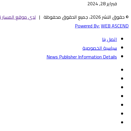
فبراير 28, 2024
© حقوق النشر 2026، جميع الحقوق محفوظة |
لدى موقع المسار ني
Powered By:
WEB ASCEND
اتصل بنا
سياسية الخصوصية
News Publisher Information Details
فيسبوك
تويتر
يوتيوب
‏Google
Play
تيلقرام
TikTok
واتساب