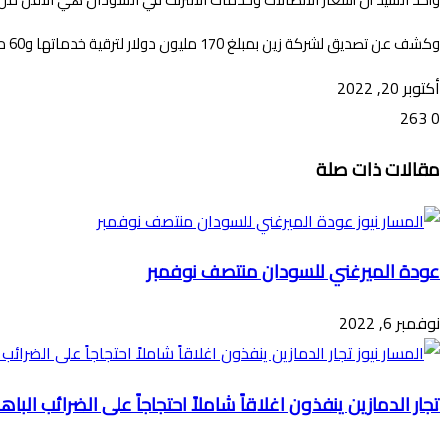
وكشف عن تصديق لشركة زين بمبلغ 170 مليون دولار لترقية خدماتها و60 مليون دولار لشركة سوداني ومثلة لشركة “إم تي إن” لصيانة وتركيب الشبكات بالولايات متوقعا تحسن خدمات الاتصالات في القريب العاجل
أكتوبر 20, 2022
263
0
تويتر
ڤايبر
طباعة
تيلقرام
ماسنجر
ماسنجر
واتساب
فيسبوك
مشاركة
مقالات ذات صلة
عبر
البريد
عودة الميرغني للسودان منتصف نوفمبر
نوفمبر 6, 2022
تجار الدمازين ينفذون اغلاقاً شاملاً احتجاجاً على الضرائب البا