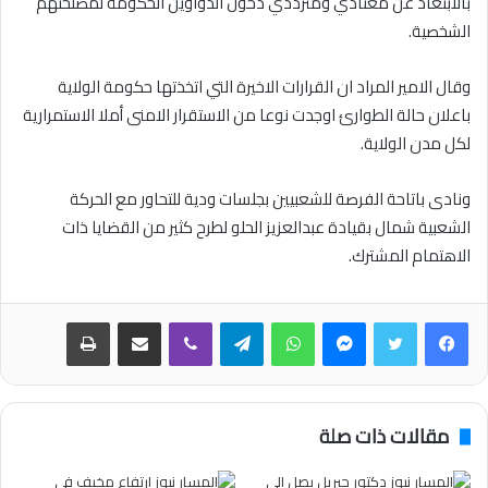
بالابتعاد عن معتادي ومترددي دخول الدواوين الحكومة لمصلحتهم
الشخصية.
وقال الامير المراد ان القرارات الاخيرة التي اتخذتها حكومة الولاية
باعلان حالة الطوارئ اوجدت نوعا من الاستقرار الامنى أملا الاستمرارية
لكل مدن الولاية.
ونادى باتاحة الفرصة للشعبيين بجلسات ودية للتحاور مع الحركة
الشعبية شمال بقيادة عبدالعزيز الحلو لطرح كثير من القضايا ذات
الاهتمام المشترك.
فيسبوك
تويتر
ماسنجر
واتساب
تيلقرام
ڤايبر
مشاركة عبر البريد
طباعة
مقالات ذات صلة