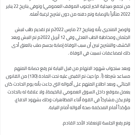
من تجمع صيدلية الخير (جنوب الموقف العمومي) وتوفي بتاريخ 22 يناير
2022 متأثراً بالإصابة وتم دفنه من دون تشريح لرغبة أهله.
واوضح المتحري بأنه وبتاريخ 27 مارس 2022م تم تقديم طلب لنبش
الجثمان ومخاطبة الطب العدلي وفي 12 أبريل 2022م تم النبش وبعد
الكشف والتشريح تبين أن سبب الوفاة إصابة بجسم صلب بالعنق أدى
ذلك لمضاعفات تسببت في الوفاة .
وبعد ستجواب شهود الاتهام من قبل النيابة تم رفع حصانة المتهم
مساعد شرطة (أ . م) حيث تم القبض عليه تحت المادة (130) من القانون
الجنائي، وبعد اطلاع المتهم على أقواله التي جاءت بأنه يوم الحادث كان
يعمل بموقع داخل السوق العمومي (بالخيمة)، ولا علاقة له بالحادث
ولم يكن مشاركاً في القوة أثناء المظاهرات وذلك بشهود الدفاع،
مؤكداً أمام المحكمة صحة أقواله أمام النيابة.
وتم رفع الجلسة للإنعقاد الأحد القادم.