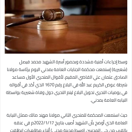
وسط إجراءات أمنية مشددة وبحضور أسرة الشهيد محمد فيصل
(شعيرية) إستمعت محكمة الجنايات العامة بمدني اليوم برئاسة مولانا
الصادق عثمان علي القاضي المقيم، لأقوال المتحري الأول مساعد
شرطة عوض الكريم عبد الله في البلاغ رقم 1670 الذي أكد في أقواله
في يوميات التحري تحويل البلاغ ليتم التحري حول وفاة شعيرية بواسطة
النيابه العامة بمدني.
حيث استمعت المحكمة للمتحري الثاني مولانا مهند مالك ممثل النيابة
العامة الذي أوضح بأن الشهيد أصيب بتاريخ 2022/1/17م في عنقه
بالقرب من حي المدنيين (وسط مدينة مدني) أثناء مظاهرات انطلقت