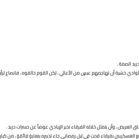
يد الصمة .
الوادي خشية أن تهاجمهم عبسٍ من الأعالي ، لكن القوم خالفوه ، فانصاع ل
عريض ، وأن يتمثل خلاله الفرقاء نذير الإيادي عوضاً عن حسرات دريد .
لعسكريين بفرقاء قحت في ليلٍ رمضاني جاء تدبيره بعنايةٍ فائقةٍ ، من كيانٍ أ