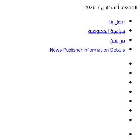
الجمعة, أغسطس 7 2026
اتصل بنا
سياسية الخصوصية
من نحن
News Publisher Information Details
واتساب
TikTok
تيلقرام
‏Google
Play
يوتيوب
تويتر
فيسبوك
القائمة