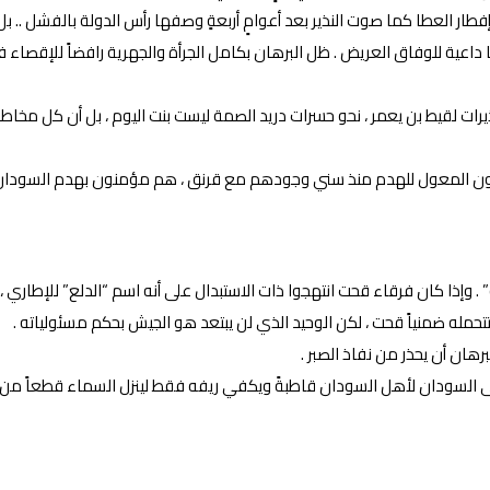
فطار العطا كما صوت النذير بعد أعوامٍ أربعةٍ وصفها رأس الدولة بالفشل .. 
داعية للوفاق العريض . ظل البرهان بكامل الجرأة والجهرية رافضاً للإقصاء ف
ت لقيط بن يعمر ، نحو حسرات دريد الصمة ليست بنت اليوم ، بل أن كل مخاطب
حملون المعول للهدم منذ سني وجودهم مع قرنق ، هم مؤمنون بهدم السودان 
وإذا كان فرقاء قحت انتهجوا ذات الاستبدال على أنه اسم “الدلع” للإطاري ، ف
تتحمله ضمنياً قحت ، لكن الوحيد الذي لن يبتعد هو الجيش بحكم مسئولياته .
برهان أن يحذر من نفاذ الصبر .
بقى السودان لأهل السودان قاطبةً ويكفي ريفه فقط لينزل السماء قطعاً من