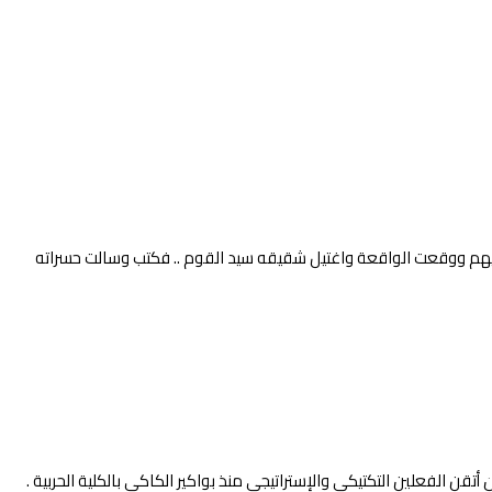
رأيهم ووقعت الواقعة واغتيل شقيقه سيد القوم .. فكتب وسالت حسراته
تقن الفعلين التكتيكي والإستراتيجي منذ بواكير الكاكي بالكلية الحربية .