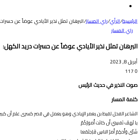
عن
الوضع
المظلم
الرئيسية
/
الرأي
/
راي المسار
/
البرهان تمثل نذير الأيادي عوضاً عن حسرات 
راي المسار
البرهان تمثل نذير الأيادي عوضاً عن حسرات دريد الكهل:
أبريل 8, 2023
117
0
صوت النذير في حديث الرئيس
كلمة المسار
الشاعر الفحل لقيط بن يعمر الإيادي وهو يعمل في قصر كسرى علم أن كبير ف
يا لَهفَ نَفسِيَ أَن كانَت أُمورُكُمُ
شَتّى وَأُحكِمَ أَمرُ الناسِ فَاِجتَمَعا