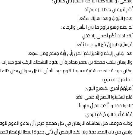
ويحكي ، والليلة كما البارحة الشجار بين كتلتين :
أَنتُم فَريقانِ هَذا لا يَقومُ لَهُ
هَصرُ اللُيوثِ وَهَذا هالِكٌ صَقَعا
ثم يختم وهو يراوح ما بين اليأس والرجاء :
لَقَد بَذَلتُ لَكُم نُصحي بِلا دَخَلٍ
فَاِستَيقِظوا إِنَّ خَيرَ العِلمِ ما نَفَعا
هَذا كِتابي إِلَيكُم وَالنَذيرُ لَكُم َ لمن رَأى رَأيَهُ مِنكُم وَمَن سَمِعا
والبرهان ينتخب محطة بن يعمر محاذرة أن يقود النشطاء الركب نحو حسرات در
وكان دريد قد نصحه شقيقه سيد القوم عبد الله أن لا تنزل هوازن بطن ذلك 
دماً قبل الدموع :
أَمَرتُهُمُ أَمري بِمُنعَرَجِ اللِوى
فَلَم يَستَبينوا النُصحَ إِلّا ضُحى الغَدِ
تَنادوا فَقالوا أَردَتِ الخَيلُ فارِساً
فَقُلتُ أَعَبدُ اللَهِ ذَلِكُمُ الرَدي
وذلك موقف ظل يتحاشاه البرهان في كل مجمعٍ حرص أن يدعو القوم للوفاق ال
وليس من باب المصادفة ولا الكيد الرخيص أن تأتي دعوة العطا للإفطار لتجمع ا