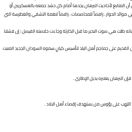
بل أن المتابع لأحاديث البرهان يجدها أمام كل حشد جمعه بالعسكريين أو
ي موائد الحوار ، رافضاً للمحاصصات ، رافضاً لنغمة التشفي والغطرسة التي
اته ظلت هي صوت النذير ما قبل الكارثة وجاءت خلاصته الفيصل ؛ إن فشلنا
القديم على جماجم أهل البلد لتأسيس كيانٍ سموه السودان الجديد المنبت
إن البرهان يعتبره بديل الإطاري .
 اللهب على رؤوس من يستهدف إقصاء أهل البلاد .