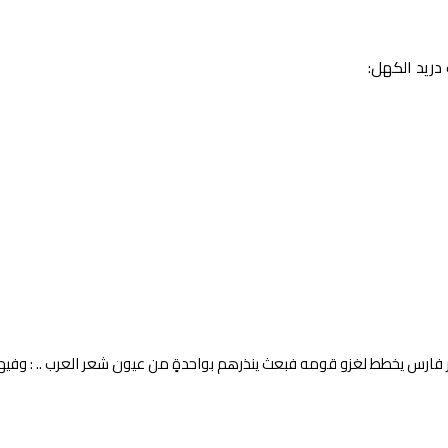
دريد الكهل:
ارس يخطط لغزو قومه فبعث ينذرهم بواحدةٍ من عيون شعر العرب .. : وفيها 