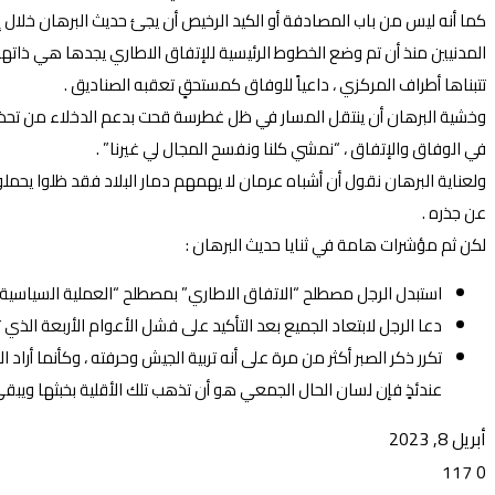
كما أنه ليس من باب المصادفة أو الكيد الرخيص أن يجئ حديث البرهان خلال إ
المدنيين منذ أن تم وضع الخطوط الرئيسية للإتفاق الاطاري يجدها هي ذاتها 
تتبناها أطراف المركزي ، داعياً للوفاق كمستحقٍ تعقبه الصناديق .
وخشية البرهان أن ينتقل المسار في ظل غطرسة قحت بدعم الدخلاء من تحذيرا
في الوفاق والإتفاق ، “نمشي كلنا ونفسح المجال لي غيرنا” .
ولعناية البرهان نقول أن أشباه عرمان لا يهمهم دمار البلاد فقد ظلوا ي
عن جذره .
لكن ثم مؤشرات هامة في ثنايا حديث البرهان :
استبدل الرجل مصطلح “الاتفاق الاطاري” بمصطلح “العملية السياسية” . 
دعا الرجل لابتعاد الجميع بعد التأكيد على فشل الأعوام الأربعة الذي 
تكرر ذكر الصبر أكثر من مرة على أنه تربية الجيش وحرفته ، وكأنما أراد ال
عندئذٍ فإن لسان الحال الجمعي هو أن تذهب تلك الأقلية بخبثها وي
أبريل 8, 2023
117
0