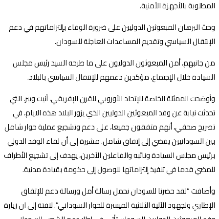
المطلوبة بالأجهزة الأمنية.
وحث البرهان المبعوثين الدوليين على ضرورة الوفاء بإلتزاماتهم في دعم
الإنتقال السياسي وتقديم المساعدات العاجلة للسودان.
من جانبهم، أمن المبعوثون الدوليون على ما طرحه السيد رئيس مجلس
السيادة خلال الإجتماع، مؤكدين دعمهم للإنتقال السياسي بالبلاد.
وأوضحت الممثلة الخاصة للإتحاد الأوروبي للقرن الإفريقي، أنيت ويبر، التي
تحدثت نيابة عن وفد المبعوثين الدوليين الذي يزور البلاد هذه الايام، في
تصريح صحفي، أنهم متفقون جميعا، على دعم وتشجيع عملية حوار شامل
بين السودانيين يفضي إلى إتفاق شامل. مشيرة إلى أن لقاء الوفد الدولي
برئيس مجلس السيادة ونائبه والفاعلين الآخرين، يهدف إلى تشجيع الأطراف
للمضي قدما في تنفيذ إلتزاماتها للوصول إلى حكومة بقيادة مدنية.
وأضافت “لقد حضرنا للسودان نحمل رسالة أمل ورسالة دعم للإتفاق
الإطاري ولجهود الآلية الثلاثية الميسرة للحوار السوداني”. لافتة إلى ان زيارة