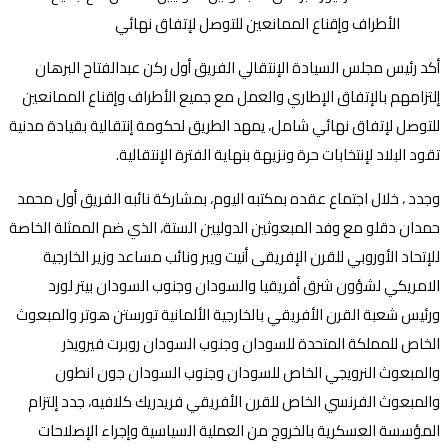
أكد رئيس مجلس السيادة الإنتقالي الفريق أول ركن عبدالفتاح البرهان
إلتزامهم بالإتفاق الإطاري والعمل مع جميع الأطراف وإقناع الممانعين
للتوصل لإتفاق نهائي شامل، يمهد الطريق لحكومة إنتقالية بقيادة مدنية
تقود البلاد لإنتخابات حرة ونزيهة بنهاية الفترة الإنتقالية.
وجدد ، خلال اجتماع عقده بمكتبه اليوم، بمشاركة نائبه الفريق أول محمد
حمدان دقلو مع وفد المبعوثين الدوليين الستة، الذي ضم الممثلة الخاصة
للإتحاد الأوروبي للقرن الإفريقى أنيت ويبر ونائب مساعد وزير الخارجية
الامريكي لشؤون شرق أفريقيا والسودان وجنوب السودان بيتر لورد
ورئيس شعبة القرن الأفريقي بالخارجية الألمانية تورستن هوتر والمبعوث
الخاص للمملكة المتحدة للسودان وجنوب السودان روبرت فيرويذر
والمبعوث النرويجي الخاص للسودان وجنوب السودان جون انطون
والمبعوث الفرنسي الخاص للقرن الأفريقي فريدريك كلافيه، جدد إلتزام
المؤسسة العسكرية بالخروج من العملية السياسية وإجراء الإصلاحات