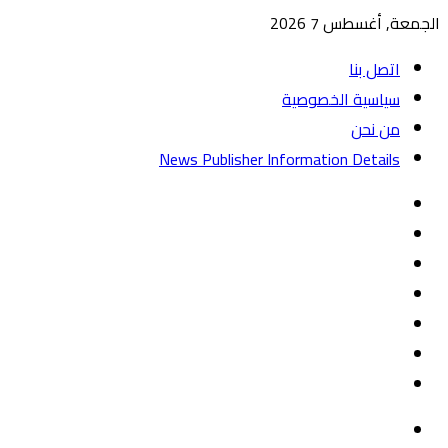
الجمعة, أغسطس 7 2026
اتصل بنا
سياسية الخصوصية
من نحن
News Publisher Information Details
واتساب
TikTok
تيلقرام
‏Google
Play
يوتيوب
تويتر
فيسبوك
القائمة