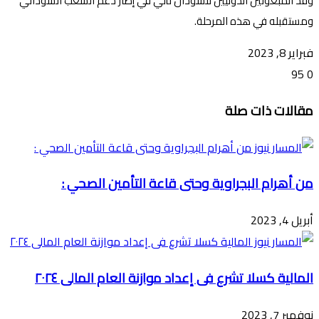
وفد المبعوثين الدوليين للسودان تأتي في إطار دعم الشعب السوداني
ومستقبله في هذه المرحلة.
فبراير 8, 2023
95
0
تويتر
ڤايبر
طباعة
تيلقرام
ماسنجر
ماسنجر
واتساب
فيسبوك
مشاركة
مقالات ذات صلة
عبر
البريد
من أهرام البجراوية وحتى قاعة التأمين الصحي :
أبريل 4, 2023
المالية كسلا تشرع فى إعداد موازنة العام المالى ٢٠٢٤
نوفمبر 7, 2023