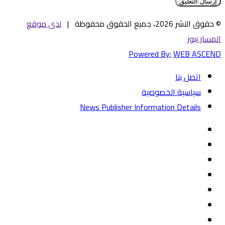
© حقوق النشر 2026، جميع الحقوق محفوظة |
لدى موقع
المسار نيوز
Powered By:
WEB ASCEND
اتصل بنا
سياسية الخصوصية
News Publisher Information Details
فيسبوك
تويتر
يوتيوب
‏Google
Play
تيلقرام
TikTok
واتساب