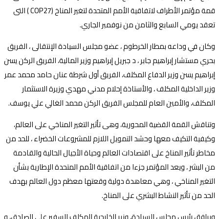
قمة مؤتمر الأطراف لاتفاقية الأمم المتحدة لتغير المناخ (COP27 ) التى
تعقد يومي السابع والثامن من نوفمبر الجاري.
وكان في وداعه بمطار الخرطوم ، عضو مجلس السيادة الإنتقالى ، الفريق
بحري مستشار إبراهيم جابر ، د جبريل إبراهيم وزير المالية، الفريق الركن يسن
إبراهيم يسن وزير الدفاع المكلف، الفريق أول شرطة عنان حامد محمد عمر
وزير الداخلية المكلف ، والأستاذة إحلام مدني مهدي وزيرة الاستثمار
المكلف، والأمين العام للمجلس الفريق الركن محمد الغالي علي يوسف.
وتناقش القمة القضية المحورية، وهى تأثير التغير المناخي على العالم،
وكيفية التكيف معها وحشد التمويل اللازم للمشروعات الخضراء ، للحد من
مخاطر تأثير المناخ على اقتصادات العالم وحياة الأجيال الحالية والقادمة
من البشر ، ويعد المؤتمر جزءا من اتفاقية الأمم المتحدة الإطارية بشأن
التغير المناخي ، وهي معاهدة دولية وقعتها معظم دول العالم بهدف
الحد من تأثير النشاط البشري على المناخ.
ويرافق رئيس مجلس السيادة، وزير الخارجية المكلف السفير علي الصادق، و