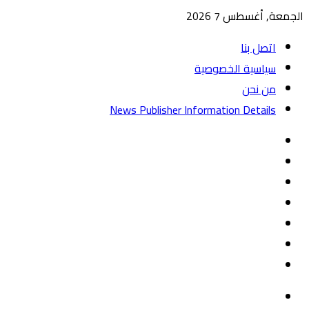
الجمعة, أغسطس 7 2026
اتصل بنا
سياسية الخصوصية
من نحن
News Publisher Information Details
واتساب
TikTok
تيلقرام
‏Google
Play
يوتيوب
تويتر
فيسبوك
القائمة