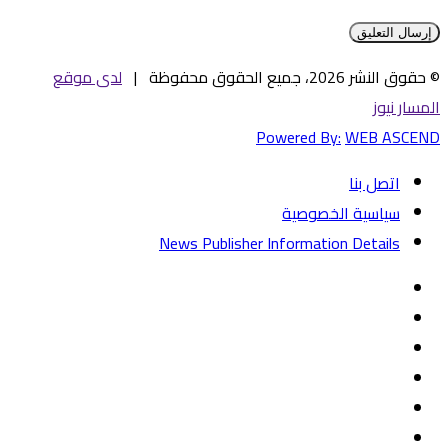
© حقوق النشر 2026، جميع الحقوق محفوظة |
لدى موقع
المسار نيوز
Powered By:
WEB ASCEND
اتصل بنا
سياسية الخصوصية
News Publisher Information Details
فيسبوك
تويتر
يوتيوب
‏Google
Play
تيلقرام
TikTok