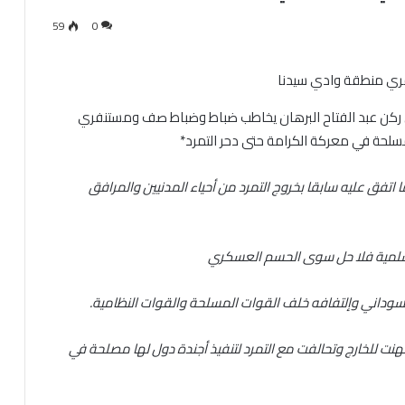
59
0
ل ركن عبد الفتاح البرهان يخاطب ضباط وضباط صف ومستنفري
سلحة في معركة الكرامة حتى دحر التمرد*
اتفق عليه سابقا بخروج التمرد من أحياء المدنيين والمرافق
السلمية فلا حل سوى الحسم العسكري
وداني وإلتفافه خلف القوات المسلحة والقوات النظامية.
هنت للخارج وتحالفت مع التمرد لتنفيذ أجندة دول لها مصلحة في