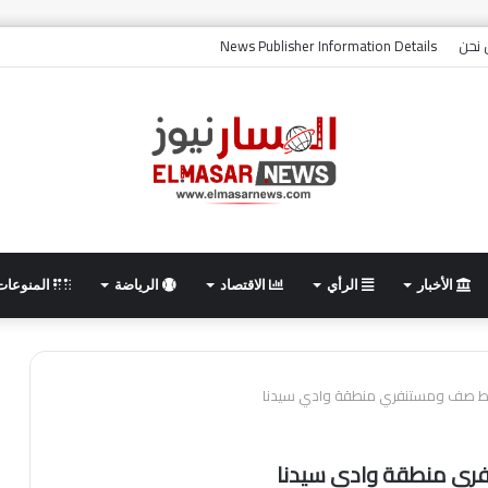
نحن
News Publisher Information Details
الأخبار
الرأي
الاقتصاد
الرياضة
المنوعات
اط صف ومستنفري منطقة وادي سيدنا
ري منطقة وادي سيدنا