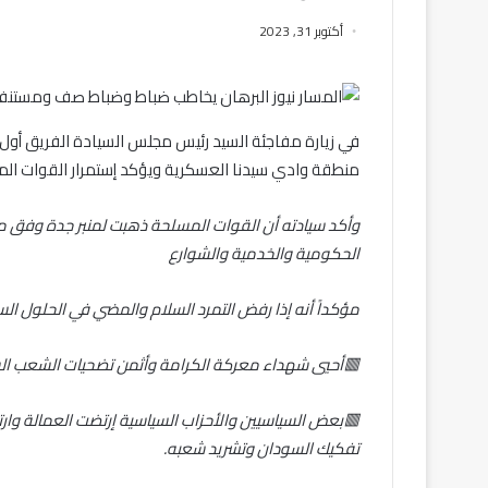
أكتوبر 31, 2023
في زيارة مفاجئة السيد رئيس مجلس السيادة الفريق أو
منطقة وادي سيدنا العسكرية ويؤكد إستمرار القوات الم
وأكد سيادته أن القوات المسلحة ذهبت لمنبر جدة وفق ما 
الحكومية والخدمية والشوارع
مؤكداً أنه إذا رفض التمرد السلام والمضي في الحلول 
🟥أحيي شهداء معركة الكرامة وأثمن تضحيات الشعب الس
🟥بعض السياسيين والأحزاب السياسية إرتضت العمالة وارت
تفكيك السودان وتشريد شعبه.