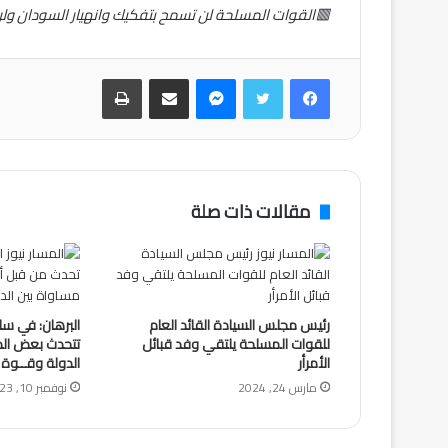
🟥القوات المسلحة لن تسمح بتفكيك وانهيار السودان ولن
فيسبوك
تويتر
ماسنجر
مشاركة عبر البريد
طباعة
مقالات ذات صلة
رئيس مجلس السيادة القائد العام
البرهان: في سا
للقوات المسلحة يلتقي وفد قبائل
تتحدث بعض الد
الأمرأر
الدولة وقــوة 
مارس 24, 2024
نوفمبر 10, 2023