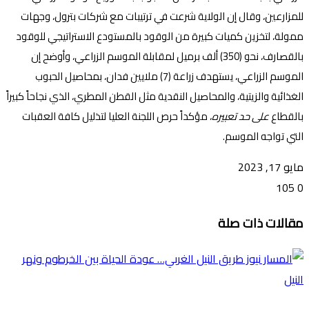
للمزارعين، وقال إن الولاية شرعت في ترتيبات مع شركات بترول، وجهات
ممولة، لتخزين كميات كبيرة من الوقود بالمستودع الاستراتيجي للوقود
بالقصارف، نحو (350) ألف برميل لمقابلة الموسم الزراعي، وأوضح إن
الموسم الزراعي، يستهدف زراعة (7) ملايين فدان، بمحاصيل الحبوب
الغذائية والزيتية، والمحاصيل النقدية مثل القطن المطري، الذي نجاحاً كبيراً
بالقطاع
على حد تعبيره
، مؤكداً حرص اللجنة العليا لتذليل كافة العقبات
التي تواجه الموسم.
مايو 17, 2023
105
0
تويتر
ڤايبر
طباعة
تيلقرام
ماسنجر
ماسنجر
واتساب
فيسبوك
مشاركة
مقالات ذات صلة
عبر
البريد