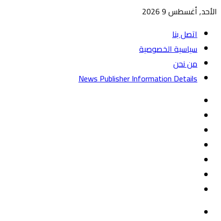
الأحد, أغسطس 9 2026
اتصل بنا
سياسية الخصوصية
من نحن
News Publisher Information Details
واتساب
TikTok
تيلقرام
‏Google
Play
يوتيوب
تويتر
فيسبوك
القائمة