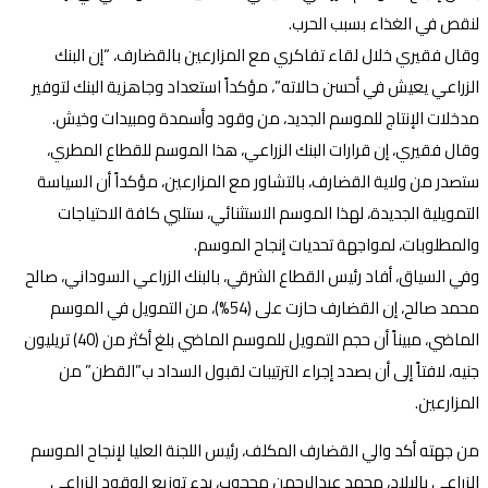
لنقص في الغذاء بسبب الحرب.
وقال فقيري خلال لقاء تفاكري مع المزارعين بالقضارف، “إن البنك
الزراعي يعيش في أحسن حالاته”، مؤكداً استعداد وجاهزية البنك لتوفير
مدخلات الإنتاج للموسم الجديد، من وقود وأسمدة ومبيدات وخيش.
وقال فقيري، إن قرارات البنك الزراعي، هذا الموسم للقطاع المطري،
ستصدر من ولاية القضارف، بالتشاور مع المزارعين، مؤكداً أن السياسة
التمويلية الجديدة، لهذا الموسم الاستثنائي، ستلبي كافة الاحتياجات
والمطلوبات، لمواجهة تحديات إنجاح الموسم.
وفي السياق، أفاد رئيس القطاع الشرقي، بالبنك الزراعي السوداني، صالح
محمد صالح، إن القضارف حازت على (54%)، من التمويل في الموسم
الماضي، مبيناً أن حجم التمويل للموسم الماضي بلغ أكثر من (40) تريليون
جنيه، لافتاً إلى أن بصدد إجراء الترتيبات لقبول السداد ب”القطن” من
المزارعين.
من جهته أكد والي القضارف المكلف، رئيس اللجنة العليا لإنجاح الموسم
الزراعي بالبلاد، محمد عبدالرحمن محجوب، بدء توزيع الوقود الزراعي