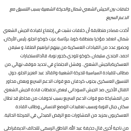
خلافات بين الجيش الشعبي شمال والحركة الشعبية بسبب التنسيق مع
الدعم السريع
أكدت مصادر متطابقة أن خلافات نشبت في إجتماع لقيادة الجيش الشعبي
شمال، انعقد مؤخرا بمنطقة كوبا، برئاسة عزت كوكو انجلو، رئيس الأركان،
وحضور عدد من القيادات العسكرية من بينهم ابراهيم الملقا، و ستيفن
احمد، الجندي سليمان ،كوكو تلودي،كجور نوبة، قائدالاستخبارات
العسكريةبالجيش الشعبي . وفشل الاجتماع في تحديد موقف نهائي من
مطالب للقيادة السياسية للحركة الشعبية والقائد عبد العزيز الحلو، حول
التنسيق العسكري بجنوب كردفان مع قوات الدعم السريع وبعض محاور
القتال الأخرى ضد الجيش السوداني لبعض تحفظات قادة الجيش الشعبي
من المشاركة مع قوات الدعم السريع بسبب تخوفات من مخاطر قد تطال
سكان جبال النوبة وبسبب تعقيدات الوضع الانساني وطالب القادة
العسكريون بمزيد من المشاورات مع الرفض المبدئي في المرحلة الحالية.
من ناحية أخرى قال حذيفة عبد الله، الناطق الرسمي للتحالف الديمقراطي