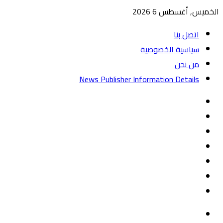
الخميس, أغسطس 6 2026
اتصل بنا
سياسية الخصوصية
من نحن
News Publisher Information Details
واتساب
TikTok
تيلقرام
‏Google
Play
يوتيوب
تويتر
فيسبوك
القائمة