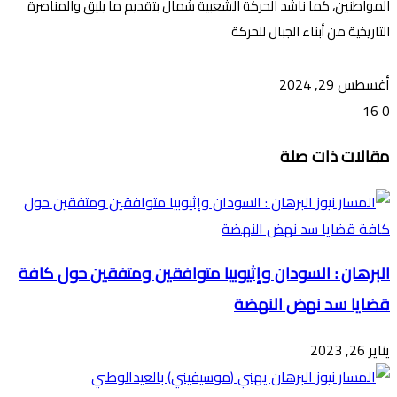
المواطنين، كما ناشد الحركة الشعبية شمال بتقديم ما يليق والمناصرة
التاريخية من أبناء الجبال للحركة
أغسطس 29, 2024
16
0
تويتر
ڤايبر
طباعة
تيلقرام
ماسنجر
ماسنجر
واتساب
فيسبوك
مشاركة
مقالات ذات صلة
عبر
البريد
البرهان : السودان وإثيوبيا متوافقين ومتفقين حول كافة
قضايا سد نهض النهضة
يناير 26, 2023