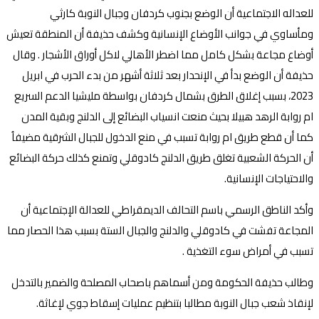
للعداله الاجتماعية أن الوضع بجنوب كردفان وجبال النوبة كارثي
ومأساوي في جوانب الأوضاع الإنسانية وكشف حذيفة أن المنطقة تعيش
أوضاع مجاعة بشكل كامل مما اضطر الأهالي لاكل أوراق الأشجار . وقال
حذيفة أن الوضع بدأ في الإنحدار بعد ثلاثة أشهر من بدء الحرب في ابريل
2023، بسبب إغلاق الطرق بشمال كردفان بواسطة مليشيا الدعم السريع
ام روابة الرهد هبيلا بحيث منعت انسياب البضائع إلى الدلنج وبقية المدن
كما أن قطع طريق ام روابة تسبب في منع الدخول للجبال الشرقية مضيفاُ
أن الحركة الشعبية تغلق طريق الدلنج كادوقلي وتمنع كذلك حركة البضائع
والاحتياجات الإنسانية.
وأكد الناطق الرسمي باسم التحالف الديمقراطي للعدالة الإجتماعية أن
المجاعة تفشت في كادوقلي والدلنج والجبال الستة بسبب هذا الحصار مما
تسبب في أمراض سوء التغذية .
وطالب حذيفة الحكومة ومن أسماهم باصحاب المصلحة والضمير بالتدخل
لإنقاذ شعب جبال النوبة مطالبا بتنظيم عمليات إسقاط جوي لإغاثة.