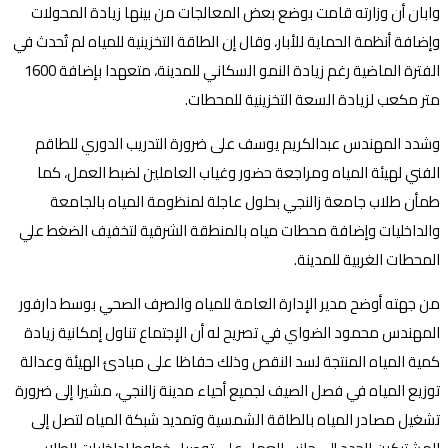
وابان أن وزارته قامت بوضع بعض المعالجات من بينها زيادة المحولات
وإضافة أنظمة الحماية للأبار، وقال إن الطاقة التخزينية للمياه لم تُحدث في
الفترة الماضية رغم زيادة النمو السكاني للمدينة، متعهدا بإضافة 1600
متر مكعب لزيادة السعة التخزينية للمحطات.
وشدد المهندس عبدالكريم يوسف على ضرورة التدريب الدوري للطاقم
الفني لهيئة المياه ومراجعة حضور وغياب العاملين لضبط العمل، كما
طمأن طلاب جامعة زالنجي بحلول عاجلة لمنظومة المياه بالجامعة
والداخليات وإضافة محطات مياه بالمنطقة الشرقية لتخفيف الضغط علي
المحطات الغربية للمدينة.
من جهته أوضح مدير الإدارة العامة للمياه والصرف الصحي بوسط دارفور
المهندس محمود الضواي في تصريح له أن الإجتماع تناول إمكانية زيادة
كمية المياه المنتجة لسد النقص وذلك حفاظا على مبادئ الهيئة وعدالة
توزيع المياه في فصل الصيف لجميع أحياء مدينة زالنجي، مشيرا إلى ضرورة
تشغيل مصادر المياه بالطاقة الشمسية وتمديد شبكة المياه لتصل إلى