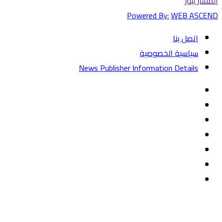
المسار نيوز
Powered By:
WEB ASCEND
اتصل بنا
سياسية الخصوصية
News Publisher Information Details
فيسبوك
تويتر
يوتيوب
‏Google
Play
تيلقرام
TikTok
واتساب
زر
تويتر
تيلقرام
ماسنجر
ماسنجر
واتساب
فيسبوك
الذهاب