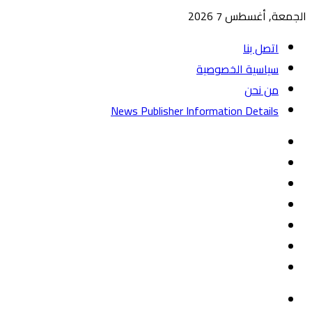
الجمعة, أغسطس 7 2026
اتصل بنا
سياسية الخصوصية
من نحن
News Publisher Information Details
واتساب
TikTok
تيلقرام
‏Google
Play
يوتيوب
تويتر
فيسبوك
القائمة