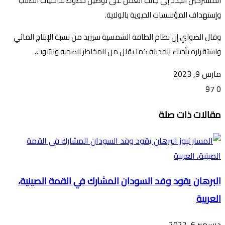
المشتركين الجدد إلى جانب العمل على توصيل خطوط لداخليات الطلاب
وإستهداف المؤسسات الحيوية بالولاية.
وقال الضواي إن نظام الطاقة الشمسية سيزيد من نسبة الإنتاج المائي
واستقراره بأحياء المدينة كما يقلل من المخاطر الصحية والتلوث.
مارس 9, 2023
97
0
تويتر
ڤايبر
طباعة
تيلقرام
ماسنجر
ماسنجر
واتساب
فيسبوك
مشاركة
مقالات ذات صلة
عبر
البريد
البرهان يقود وفد السودان المشارك في القمة الصينية،
العربية
ديسمبر 6, 2022