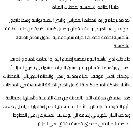
أكد مدير عام وزارة التخطيط العمراني والبنى التحتية بولاية وسط دارفور
المهندس عبدالكريم يوسف عثمان وصول كميات كبيرة من خلايا الطاقة
الشمسية لخدمة محطات المياه لتنفيذ عملية التحول لنظام الطاقة
الشمسية.
جاء ذلك لدى ترأسه اليوم بمكتبه إجتماع الإدارة العامة للمياه والصرف
الصحي ورؤساء الأقسام ومهندسين المياه، مشيرا فى تصريح لـه إلى أن
الإجتماع ناقش موقف المياه بمدينة زالنجي والنظام الكهربائي بالمحطات
والأبار وشبكة المياه وكيفية التحول لنظام الطاقة الشمسية في المحطات.
كما استعرض موقف الأبار بالمدينة من حيث الفاعلية وتأهيلها ومعالجة
الأبار المتوقفة وإدخالها دائرة الخدمة، عازيا عدم إستقرار المياه إلى ضعف
وتذبذب التيار الكهربائي إضافة الي توصيلات المشتركين على الخطوط
الخاصة بالمياه في محطتي خمسة دقائق وحي الجزائر.