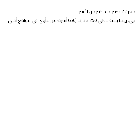
عرفة مصير عدد كبير من الأسر.
من جانبها كشفت مصفوفة تتبع النزوح التابعة لمنظمة الهجرة الدولية، إن 13 ألف نازح (2,600 أسرة) نزحوا يوم الثلاثاء إلى معسكر الحميدية في محلية زالنجي، بينما يبحث حوالي 3,250 نازحًا (650 أسرة) عن مأوى في مواقع أخرى