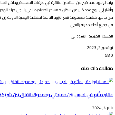
ونبه لوجود عدد كبير من الجثامين متناثرة في طرقات المعسكر وداخل المناز
وأشار إلى نزوح عدد كبير من سكان معسكر الحصاحيصا في زالنجي جراء الهجو
في جميع أنحاء مدينة زالنجي.
المصدر : المرصد_السوداني
نوفمبر 2, 2023
58
0
تويتر
ڤايبر
طباعة
تيلقرام
ماسنجر
ماسنجر
واتساب
فيسبوك
مشاركة
مقالات ذات صلة
عبر
البريد
عقار: مأتم في اديس بين حميدتي وحمدوك اتفاق بين شريكي
يناير 4, 2024