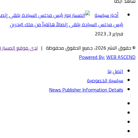
شاهد أيضاً
إغلاق
أخبار سياسية
رئيس مجلس السيادة يتلقى إتصالاً هاتفياً من ملك البحرين
فبراير 3, 2023
© حقوق النشر 2026، جميع الحقوق محفوظة |
لدى موقع المسار ني
Powered By:
WEB ASCEND
اتصل بنا
سياسية الخصوصية
News Publisher Information Details
فيسبوك
تويتر
يوتيوب
‏Google