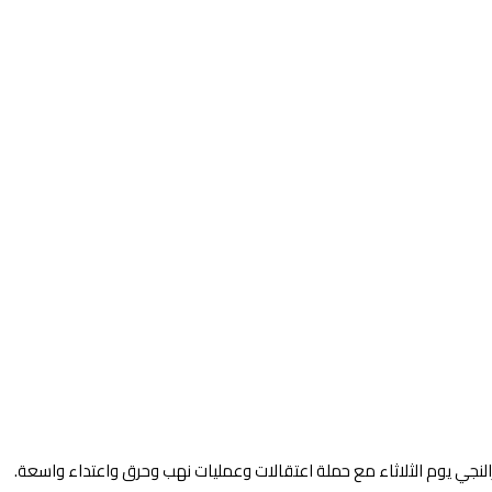
عن مقتل العشرات ووقوع 24 حالة اغتصاب في معسكر الحصاحيصا في زالنجي يوم الثلاثاء مع حملة اعتقالات وعمليات نهب وحرق واعتداء واسعة.