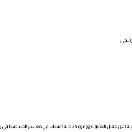
النجي
كشف الشيخ عبد الرازق يوسف وهو من قيادات النازحين في زالنجي لراديو دبنقا 