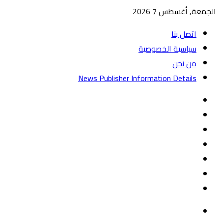
الجمعة, أغسطس 7 2026
اتصل بنا
سياسية الخصوصية
من نحن
News Publisher Information Details
واتساب
TikTok
تيلقرام
‏Google
Play
يوتيوب
تويتر
فيسبوك
القائمة