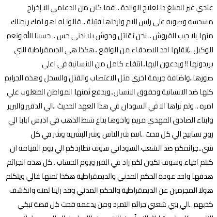
عندي غير المبلغ دا لعلاج الوالدة .. فما كان من الدعامي الا إخراج
مسدسه وصوبه على راس الام وارداها قتيلة .. قالوا له اهو امك ريحناك
منها يلا جيب القروش .. نحن نقاتل وحوش بلا ادنى حس .. حسبنا الله ونعم
الوكيل ..)نقلها احد الاصدقاء من الواقع ..هكذا هي الديمقراطية التي
يريدونها !! ويدعون اليها..انتفاء كامل من الانسانية في اعلي
صورها..واضافة جريمة اخري مثل الاعتصاب والقتل والسحل وهذه الجرايم
كلها ضد الانسانية وحقوق الانسان..ويدفع ثمنها المواطن المغلوب علي
امره .. ولم نراها الا في السودان في هذا العهد الحديث ..الي الدقير والبرير
وابناء الصادق المهدي مريم واخوها بتاع شنط الذهب في اديس ابابا الي
زوج تسابيح الي كل قحت ..انتم شر الناس وشر البشرية وشر في كل
شي..جرائمكم ضد الشعب السوداني سوف تطاردكم الي يوم القيامة ان
كنتم احياء وسوف تكون لكم زاد في القبر ويوم الحساب ..كل هذه الجرائم
هدفها واحد عودة الحكم المدني والديمقراطية هكذا ثمنها غالي ويتكلم
هولا المجرمين عن الديمقراطية والحكم المدني وقد راينا ثمنه وانكشف
كذبهم ..الي بني شعبي جرائم التمرد ومن يدعمه قحت كل قصة تبكي