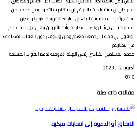
الناس وكل واحدة اكثر الاماً من الاخري ..نطالب احرار العالم ومواطني
السودان ان يوثقوا هذه الجرائم..ان ماقام به التمرد ومن يدعمه من
قحت جرائم حرب مفتوحة لم تغلق ..وابشر الشهيدة وابنها واسرتها
المكلومة ان جيشنا يواصل انتصاراته وأخد الثار ولن يبقي علي احد منهم
..واقول الي قحت لن يجمعنا معكم وطن وسوف يكون العقاب المضاعف
في انتظاركم
محمد المسلمي الكباشي رئيس الهيئة القومية لدعم القوات المسلحة
أكتوبر 12, 2023
87
0
تويتر
ڤايبر
طباعة
تيلقرام
ماسنجر
ماسنجر
واتساب
فيسبوك
مشاركة
مقالات ذات صلة
عبر
البريد
الاتفاق أو الدعوة إلى انتخابات مبكرة