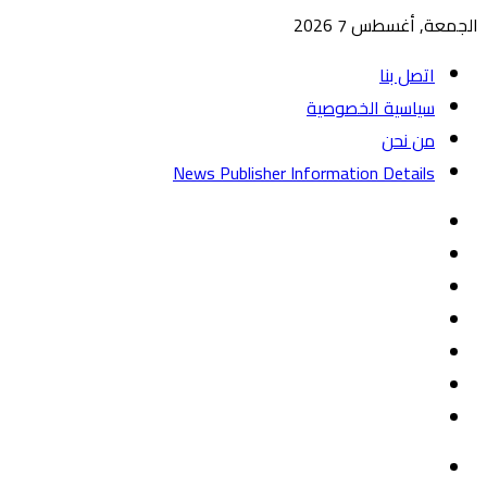
الجمعة, أغسطس 7 2026
اتصل بنا
سياسية الخصوصية
من نحن
News Publisher Information Details
واتساب
TikTok
تيلقرام
‏Google
Play
يوتيوب
تويتر
فيسبوك
القائمة