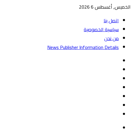
الخميس, أغسطس 6 2026
اتصل بنا
سياسية الخصوصية
من نحن
News Publisher Information Details
واتساب
TikTok
تيلقرام
‏Google
Play
يوتيوب
تويتر
فيسبوك
القائمة