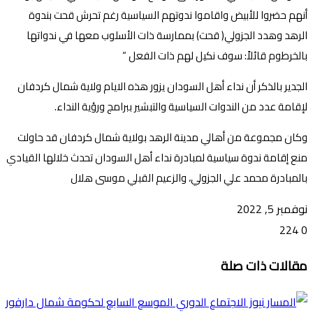
أنهم حضروا للأبيض واقاموا ندوتهم السياسية رغم تحرش قحت بندوة
الرهد وهدد الجزولي( قحت) بممارسة ذات الأسلوب معها في ندواتها
بالخرطوم قائلاً: سوف نكيل لهم ذات الفعل “
الجدير بالذكر أن نداء أهل السودان يزور هذه الايام ولاية شمال كردفان
لإقامة عدد من الندوات السياسية والتبشير ببرامج ورؤية النداء.
وكان مجموعة من أهالي مدينة الرهد بولاية شمال كردفان قد حاولت
منع إقامة ندوة سياسية لمبادرة نداء أهل السودان تحدث خلالها القيادي
بالمبادرة محمد علي الجزولي، والزعيم القبلي موسى هلال
نوفمبر 5, 2022
224
0
تويتر
ڤايبر
طباعة
تيلقرام
ماسنجر
ماسنجر
واتساب
فيسبوك
مشاركة
مقالات ذات صلة
عبر
البريد