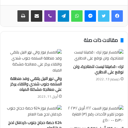
فيسبوك
تويتر
ماسنجر
واتساب
تيلقرام
ڤايبر
مشاركة عبر البريد
طباعة
مقالات ذات صلة
ترك : قضيتنا ليست للمتاجرة، ولن
نوقع على الاطاري
والي نهر النيل يلتقي وفد منطقة
ديسمبر 13, 2022
السلمه جنوب شندي واللقاء يركز
علي معالجة مشكلة المياه
أبريل 11, 2023
624 حصة حجاج جنوب كردفان لحج