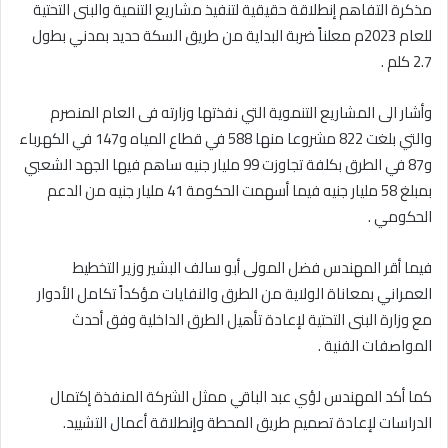
مذكرة التفاهم إنطلاقة حقيقية لتنفيذ مشاريع التنمية والبنى التحتية
للعام 2023م معلناً ضربة البداية من طريق السكة حديد بمدني بطول
2.7 كلم .
وأشار الى المشاريع التنموية التي نفذتها وزارته فى العام المنصرم
والتي بلغت 822 مشروعا منها 588 في قطاع المياه و147 في الكهرباء
و87 في الطرق بكلفة تجاوزت 99 مليار جنيه ساهم فيها الجهد الشعبي
بمبلغ 58 مليار جنيه فيما أسهمت الحكومة 41 مليار جنيه من الدعم
الحكومي .
فيما أقر المهندس فضل المولى أبو سالف البشير وزير التخطيط
العمراني بمعاناة الولاية من الطرق والنفايات مؤكداً تكامل الأدوار
مع وزارة البنى التحتية لإعادة تأهيل الطرق الداخلية وفق أحدث
المواصفات الفنية .
كما أكد المهندس لؤي عبد الباقي ممثل الشركة المنفذة إكتمال
الدراسات لإعادة تصميم طريق المحطة وإنطلاقة أعمال التشييد.