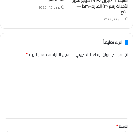
هذا العام
السبت ٢٢/ أبريل /٢٠٢٣ موجز تقرير
الأحداث رقم (٣) الفترة ٣:٠٠ظ —
فبراير 15, 2023
٥:٠٠ع
أبريل 22, 2023
اترك تعليقاً
لن يتم نشر عنوان بريدك الإلكتروني.
الحقول الإلزامية مشار إليها بـ
*
ا
ل
ت
ع
ل
ي
ق
الاسم
*
*