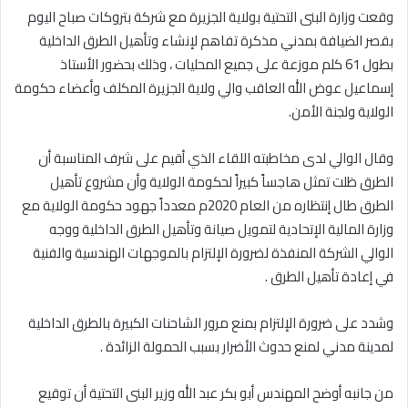
وقعت وزارة البنى التحتية بولاية الجزيرة مع شركة بتروكات صباح اليوم
بقصر الضيافة بمدني مذكرة تفاهم لإنشاء وتأهيل الطرق الداخلية
بطول 61 كلم موزعة على جميع المحليات ، وذلك بحضور الأستاذ
إسماعيل عوض الله العاقب والي ولاية الجزيرة المكلف وأعضاء حكومة
الولاية ولجنة الأمن.
وقال الوالي لدى مخاطبته اللقاء الذي أقيم على شرف المناسبة أن
الطرق ظلت تمثل هاجساً كبيراً لحكومة الولاية وأن مشروع تأهيل
الطرق طال إنتظاره من العام 2020م معدداً جهود حكومة الولاية مع
وزارة المالية الإتحادية لتمويل صيانة وتأهيل الطرق الداخلية ووجه
الوالي الشركة المنفذة لضرورة الإلتزام بالموجهات الهندسية والفنية
في إعادة تأهيل الطرق .
وشدد على ضرورة الإلتزام بمنع مرور الشاحنات الكبيرة بالطرق الداخلية
لمدينة مدني لمنع حدوث الأضرار بسبب الحمولة الزائدة .
من جانبه أوضح المهندس أبو بكر عبد الله وزير البنى التحتية أن توقيع