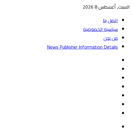
السبت, أغسطس 8 2026
اتصل بنا
سياسية الخصوصية
من نحن
News Publisher Information Details
واتساب
TikTok
تيلقرام
‏Google
Play
يوتيوب
تويتر
فيسبوك
القائمة