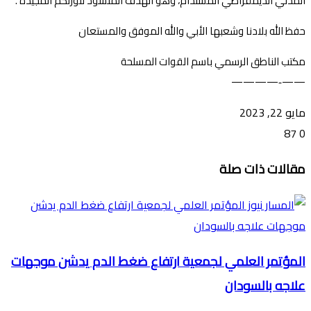
المدني الديمقراطي المستدام، وهو الهدف المنشود لثورتكم المجيدة .
حفظ الله بلادنا وشعبها الأبي والله الموفق والمستعان
مكتب الناطق الرسمي باسم القوات المسلحة
——‐————
مايو 22, 2023
87
0
تويتر
ڤايبر
طباعة
تيلقرام
ماسنجر
ماسنجر
واتساب
فيسبوك
مشاركة
مقالات ذات صلة
عبر
البريد
المؤتمر العلمي لجمعية ارتفاع ضغط الدم يدشن موجهات
علاجه بالسودان