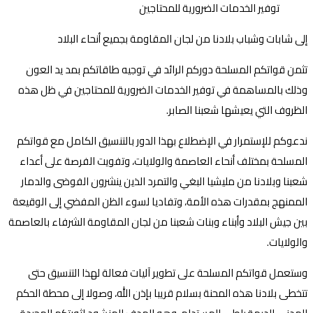
إلى شابات وشباب بلادنا من لجان المقاومة بجميع أنحاء البلاد
تثمن قواتكم المسلحة دوركم الرائد في توجيه طاقاتكم بمد يد العون
وذلك بالمساهمة في توفير الخدمات الضرورية للمحتاجين في ظل هذه
الظروف التي يعيشها شعبنا الصابر.
ندعوكم للإستمرار في الإضطلاع بهذا الدور بالتنسيق الكامل مع قواتكم
المسلحة بمختلف أنحاء العاصمة والولايات، وتفويت الفرصة على أعداء
شعبنا وبلادنا من مليشيا البغي والتمرد الذين ينشرون الفوضى والدمار
الممنهج بمقدرات هذه الأمة، وتفاديا لسوء الظن المفضي إلى الوقيعة
بين جيش البلاد وأبناء وبنات شعبنا من لجان المقاومة الشرفاء بالعاصمة
والولايات.
وستعمل قواتكم المسلحة على تطوير آليات فعالة لهذا التنسيق حتى
تتخطى بلادنا هذه المحنة بسلام قريبا بإذن الله، وصولا إلى محطة الحكم