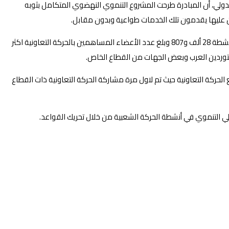
ي، أن المبادرة طرحت المشروع التنموي النهضوي المتكامل بثوبه
ين عليها يقدمون تلك الخدمات طواعية وبدون مقابل.
واوضحت أن الحركة التعاونية لها أصول تفوق مبلغ الـ10 ترليون جنيه وذلك في عام 2019 بينما بلغت الجمعيات التعاونية المختلفة والمتعددة الأغراض الأنشطة 28 ألف و807 وبلغ عدد الأعضاء المساهمين بالحركة التعاونية اكثر
 الحركة التعاونية حيث تم لاول مرة مشاركة الحركة التعاونية ذات القطاع
ملي التنموي في أنشطة الحركة الشعبية من خلال تحريك القواعد.