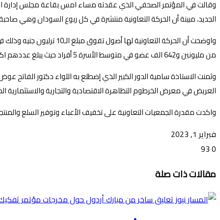
وقالت في المؤتمر الصحفي الذي عقدته مساء امس بقاعة مجلس إدارة الشر
الجديد، مبينة أن الحركة التعاونية منتشرة في كل ربوع السودان وهي صاحب
من مليونين و642 الف عضو في متوسط الأسرة 5 أفراد حيث يبلغ عددهم اكثر من 13 مليون و210 شخصاً. واشارت إلى التعاون مع اتحاد المصدرين والمستوردين العرب وبعض الجهات من القطاع الخاص.
وثمنت الاستاذة سامية الدور الكبير الذي إضطلع به اللواء دكتور الفاتح عوض 
العريض في معرض الخرطوم التظاهرة الاقتصادية والتجارية والاستثمارية ال
واكدت مقدرة الجمعيات التعاونية على تخفيف الأعباء وتوفير السلع والمنتجا
فبراير 1, 2023
93
0
تويتر
ڤايبر
طباعة
تيلقرام
ماسنجر
ماسنجر
واتساب
فيسبوك
مشاركة
مقالات ذات صلة
عبر
البريد