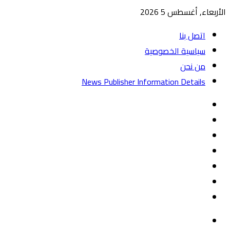
الأربعاء, أغسطس 5 2026
اتصل بنا
سياسية الخصوصية
من نحن
News Publisher Information Details
واتساب
TikTok
تيلقرام
‏Google
Play
يوتيوب
تويتر
فيسبوك
القائمة