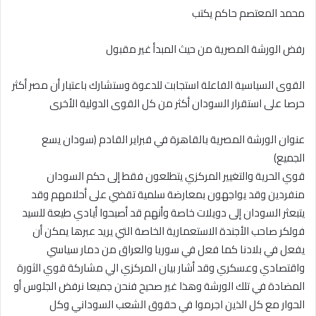
محمد المعتصم حاكم يكتب
رفض الورشة المصرية من حيث المبدأ غير مقبول
القوى السياسية الفاعلة استجابت للدعوة وستشارك باعتبار أن مصر أكثر
حرصا على استقرار السودان أكثر من كل القوى الدولية الأخرى
عنوان الورشة المصرية بالقاهرة في فبراير القادم (سودان يسع
الجميع)
قوي الحرية والتغيير المركزي يتطلعون فقط إلى حكم السودان
منفردين وقد يواجهون بمعارضة سلمية تقضي على أحلامهم وقد
يتبعثر السودان إلى دويلات خاصة وأنهم قد أصبحوا أيادي طيعة للسيد
فولكر صاحب الأجندة الاستعمارية الخاصة التي يريد عبرها يمكن أن
يفعل في بلادنا كما فعل في سوريا والعراق من دمار سياسي
واقتصادي وعسكري وقد أشار بيان المركزي الي مشاركة قوي الثورة
المضادة في تلك الورشة وهذا غير صحيح فنحن جميعا نرفض الجلوس أو
الحوار مع كل الذين اجرموا في حقوق الشعب السوداني وكل