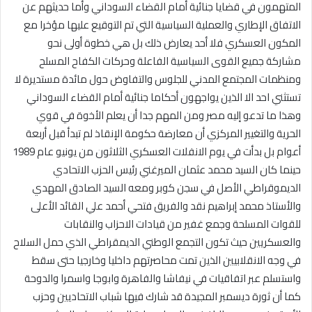
المتهمون في قضايا جنائية أمام القضاء السوداني وأما حديثهم عن
الاتفاق الإطاري والعملية السياسية التي تم التوقيع عليها مؤخرا مع
المكون العسكري فلا أحد يعارض ذلك بل هي خطوة أولى نحو
مشاركة جميع القوى السياسية الفاعلة وحركات الكفاح المسلح
ومنظمات المجتمع المدني للجلوس والتفاوض حول مائدة مستديرة لا
تستثني احد الا الذين يواجهون أحكاما جنائية أمام القضاء السوداني
وهذا ما تدعو إليه مصر ومن المهم جدا أن يعلم الأخوة في قوي
الحرية والتغيير المركزي أن معارضة حكومة الإنقاذ لم تبدأ قبل أربعة
أعوام بل بدأت في يوم الانفلات العسكري الثلاثون من يونيو عام 1989
حينما كان السيد محمد عثمان الميرغني رئيس الحزب الاتحادي
الديموقراطي الأصل في سجن كوبر ومعه السيد الصادق المهدي
والأستاذ محمد إبراهيم نقد والفريق فتحي أحمد علي القائد الأعلى
للقوات المسلحة وجمع غفير من قيادات الاحزاب والنقابات
والعسكريين حيث تكون التجمع الوطني الديمقراطي الذي حمل السلاح
في وجه الانقلابيين الذين تمت محاصرتهم داخليا وخارجيا حتى سقط
واستسلم عبر اتفاقيات في نيفاشا والفاهرة وابوجا واسمرا والدوحة
كما أن ثورة ديسمبر المجيدة قد شارك فيها شباب الاتحاديين وحزب