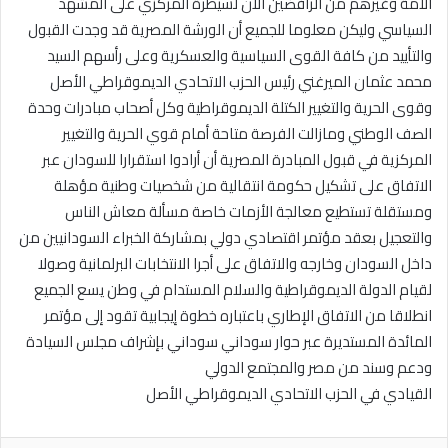
الأمة وغيرهم من الرافضين الان لسيطرة المركزي على المشهد
السياسي وليكن معلوما للجميع أن الورشة المصرية قد وجدت القبول
والتأييد من كافة القوى السياسية والعسكرية وعلى رأسهم السيد
محمد عثمان الميرغني رئيس الحزب الاتحادي الديموقراطي الأصل
وقوى الحرية والتغيير الكتلة الديموقراطية وكل أصحاب مبادرات وحدة
الصف الوطني ومازالت الفرصة متاحة أمام قوي الحرية والتغيير
المركزية في قبول المبادرة المصرية أن أرادوا استقرارا للسودان عبر
الاتفاق على تشكيل حكومة انتقالية من شخصيات وطنية مؤهلة
ومستقلة تستطيع معالجة الأزمات خاصة مسألة معاش الناس
والتعجيل بعقد مؤتمر اقتصادي دولي بمشاركة الخبراء السودانيين من
داخل السودان وخارجه والاتفاق على أجرا الانتخابات البرلمانية وصولا
لقيام الدولة الديموقراطية والسلام المستدام في وطن يسع الجميع
انطلاقا من الاتفاق الإطاري باعتباره خطوة إيجابية تقود إلى مؤتمر
المائدة المستديرة عبر حوار سوداني سوداني بإشراف مجلس السيادة
ودعم وسند من مصر والمجتمع الدولي
القيادي في الحزب الاتحادي الديموقراطي الأصل