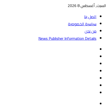
السبت, أغسطس 8 2026
اتصل بنا
سياسية الخصوصية
من نحن
News Publisher Information Details
واتساب
TikTok
تيلقرام
‏Google
Play
يوتيوب
تويتر
فيسبوك
القائمة