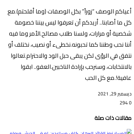
‏أعياكم الوصف “زوراً” بكل الوصفات (وما أفلحتم).مع
كل ما أصابنا.. أريدكم أن تعرفوا ليس بيننا خصومة
شخصية أو مرارات، ولسنا طلاب مصالح.الأمر وما فيه
أننا نحب وطننا كما تحبونه.نخطىء أو نصيب، نختلف أو
نتفق في الرؤى لكن يبقى حبل الود والاحترام.تعالوا
بالانتخابات، وسنرحب بإرادة الناخبين.العفو.. ابقوا
عافية!.مع كل الحب
ديسمبر 29, 2021
294
0
تويتر
ڤايبر
طباعة
تيلقرام
ماسنجر
ماسنجر
واتساب
فيسبوك
مشاركة
مقالات ذات صلة
عبر
البريد