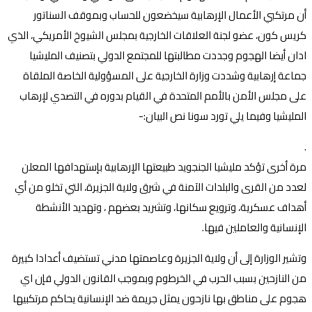
أن مرتكبي الأعمال الإرهابية سيخضعون للحساب وبموقف السناتور
كريس كون، عضو لجنة العلاقات الخارجية بمجلس الشيوخ الأمريكي، الذي
ادان أيضا الهجوم وجددت مطالبتها للمجتمع الدولي بتصنيف المليشيا
جماعة إرهابية وشددت وزارة الخارجية على المسؤولية الخاصة الملقاة
على مجلس الأمن بالأمم المتحدة في القيام بدوره في التصدي لإرهاب
المليشيا وفيما يلي تورد سونا نص البيان:-
.
مرة أخرى تؤكد مليشيا الجنجويد طبيعتها الإرهابية بإستهدافها المعلن
لعدد من القرى والبلدات الآمنة في شرق ولاية الجزيرة، التي تخلو من أي
أهداف عسكرية، وترويع سكانها، وتشريد بعضهم ، وتهديد الأنشطة
الإنسانية والعاملين فيها.
وتشير الوزارة إلى أن ولاية الجزيرة وعاصمتها مدني تستضيف أعدادا كبيرة
من النازحين بسبب الحرب في الخرطوم وبموجب القانون الدولي فإن اي
هجوم على مناطق بها نازحون يمثل جريمة ضد الإنسانية يحاكم مرتكبيها