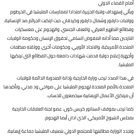
أمام القضاء الدولي
ويأتي إستهداف ولاية الجزيرة امتدادا لممارسات المليشيا في الخرطوم
وولايات دارفور وشمال دارفور وكردفان، حيث ارتكبت الجرائم ضد الإنسانية،
وفظائع التطهير العرقي، والعنف الجنسي، والهجوم على معسكرات
النازحين مما أدانه المفوض السامي لحقوق الإنسان وحكومة الولايات
المتحدة الأمريكية، والاتحاد الأوربي، وحكومات أخرى، ووثقته منظمات
وأجهزة إعلام دولية قدمت شهادات دامغة حول الفظائع التي ترتكبها
المليشيا.
في هذا الصدد ترحب وزارة الخارجية بإدانة المندوبة الدائمة للولايات
المتحدة بالأمم المتحدة لهجوم المليشيا على ضواحي ود مدني، وتأكيدها
أن مرتكبي الأعمال الإرهابية سيخضعون للحساب.
كما ترحب بموقف السناتور كريس كون، عضو لجنة العلاقات الخارجية
بمجلس الشيوخ الأمريكي، الذي ادان أيضا الهجوم.
وتجدد الوزارة مطالبتها للمجتمع الدولي بتصنيف المليشيا جماعة إرهابية،