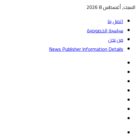
السبت, أغسطس 8 2026
اتصل بنا
سياسية الخصوصية
من نحن
News Publisher Information Details
واتساب
TikTok
تيلقرام
‏Google
Play
يوتيوب
تويتر
فيسبوك
القائمة