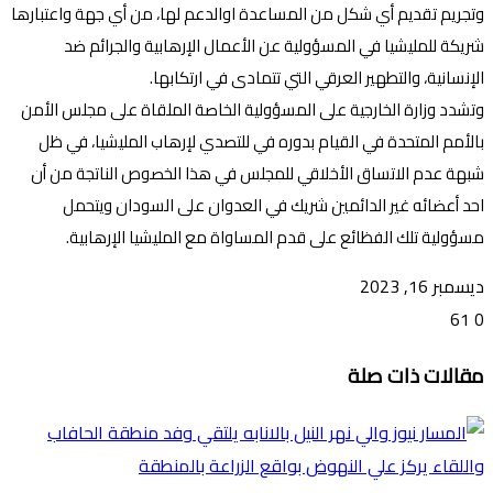
وتجريم تقديم أي شكل من المساعدة اوالدعم لها، من أي جهة واعتبارها
شريكة للمليشيا في المسؤولية عن الأعمال الإرهابية والجرائم ضد
الإنسانية، والتطهير العرقي التي تتمادى في ارتكابها.
وتشدد وزارة الخارجية على المسؤولية الخاصة الملقاة على مجلس الأمن
بالأمم المتحدة في القيام بدوره في للتصدي لإرهاب المليشيا، في ظل
شبهة عدم الاتساق الأخلاقي للمجلس في هذا الخصوص الناتجة من أن
احد أعضائه غير الدائمين شريك في العدوان على السودان ويتحمل
مسؤولية تلك الفظائع على قدم المساواة مع المليشيا الإرهابية.
ديسمبر 16, 2023
61
0
تويتر
ڤايبر
طباعة
تيلقرام
ماسنجر
ماسنجر
واتساب
فيسبوك
مشاركة
مقالات ذات صلة
عبر
البريد