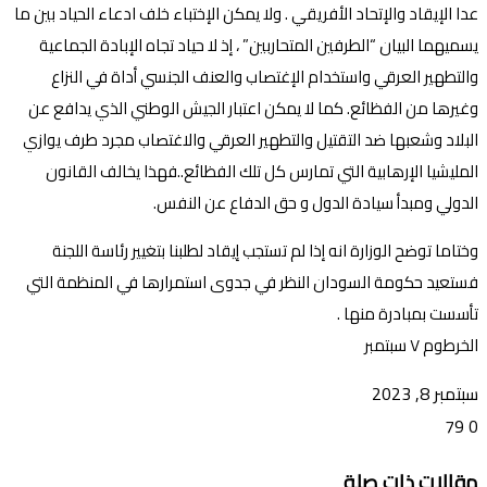
عدا الإيقاد والإتحاد الأفريقي . ولا يمكن الإختباء خلف ادعاء الحياد بين ما
يسميهما البيان “الطرفين المتحاربين” ، إذ لا حياد تجاه الإبادة الجماعية
والتطهير العرقي واستخدام الإغتصاب والعنف الجنسي أداة في النزاع
وغيرها من الفظائع. كما لا يمكن اعتبار الجيش الوطني الذي يدافع عن
البلاد وشعبها ضد التقتيل والتطهير العرقي والاغتصاب مجرد طرف يوازي
المليشيا الإرهابية التي تمارس كل تلك الفظائع..فهذا يخالف القانون
الدولي ومبدأ سيادة الدول و حق الدفاع عن النفس.
وختاما توضح الوزارة انه إذا لم تستجب إيقاد لطلبنا بتغيير رئاسة اللجنة
فستعيد حكومة السودان النظر في جدوى استمرارها في المنظمة التي
تأسست بمبادرة منها .
الخرطوم ٧ سبتمبر
سبتمبر 8, 2023
79
0
تويتر
ڤايبر
طباعة
تيلقرام
ماسنجر
ماسنجر
واتساب
فيسبوك
مشاركة
مقالات ذات صلة