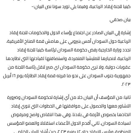
كينيا للجنة إيقاد الرباعية، وفيما يلي تورد سونا نص البيان:-
بيان صحفي
إشارة إلي البيان الصادر عن اجتماع رؤساء الدول والحكومات للجنة إيقاد
الرباعية حول السودان أمس بنيروبي على هامش قمة المناخ الأفريقية،
تجدد وزارة الخارجية رفض حكومة السودان لرئاسة كينيا للجنة إيقاد
الرباعية، لانحيازها للمليشيا المتمردة، واستضافتها لقيادتها التي تطاردها
عقوبات دولية. ولا ترى حكومة السودان اي مبرر لنقل رئاسة اللجنة من
جمهورية جنوب السودان على نحو ما قررته قمة إيقاد الطارئة يوم ١٦ أبريل
٢٠٢٣.
ثانيا: من المؤسف أن البيان خلا من أي إشارة لحكومة السودان وضرورة
التشاور معها والحصول على موافقتها في الخطوات التي تنوي إيقاد
اتخاذها بخصوص الأزمة في بلادنا. وفي هذا انتقاص واضح ومرفوض
لسيادة السودان، ثاني أقدم الدول الأعضاء استقلالا والعضو المؤسس
للمنظمة، ورئيس الإيقاد حتي١٢ يونيو ٢٠٢٣، حيث أشاد البيان الختامي