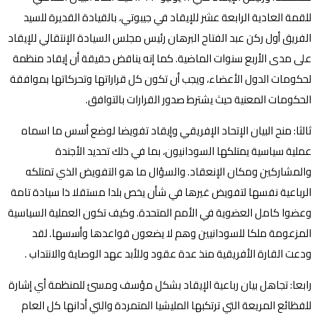
للقمة العادية الرابعة عشر للإيقاد في جيبوتي، بالقيادة القديرة للسيد
الفريق أول ركن عبد الفتاح البرهان رئيس مجلس السيادة الإنتقالي للإيقاد
على مدى الأربع سنوات الماضية. كما إنه يناقض حقيقة أن إيقاد منظمة
لحكومات الدول الأعضاء، ويجب أن تكون كل قراراتها وتحركاتها بموافقة
الحكومات المعنية حيث يشترط صدور القرارات بالتوافق.
ثالثا: منح البيان الإتحاد الإفريقي وإيقاد تفويضا لوضع أسس ما اسماه
عملية سياسية يمتلكها السودانيون، بما في ذلك تحديد الأجندة
والمشاركين ومكان الإنعقاد. والسؤال ما هو التفويض الذي تمتلكه
الرباعية نفسها لتفويض غيرها في شأن يخص بلدا مستقلا ذا سيادة تامة
وعضوا كامل العضوية في الأمم المتحدة. وكيف تكون العملية السياسية
المزعومة ملكا للسودانيين وهم لا يضعون قواعدها وأسسها. لقد
ودعت القارة الأفريقية منذ عدة عقود وللأبد عهد الوصاية والانتداب .
رابعا: تجاهل بيان رباعية الإيقاد بشكل مؤسف ومسئ للمنظمة أي إشارة
للفظائع المريعة التي ترتكبها المليشيا المتمردة والتي أدانها كل العام