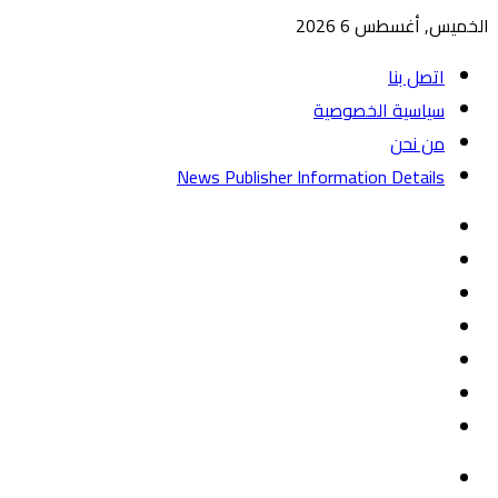
الخميس, أغسطس 6 2026
اتصل بنا
سياسية الخصوصية
من نحن
News Publisher Information Details
واتساب
TikTok
تيلقرام
‏Google
Play
يوتيوب
تويتر
فيسبوك
القائمة