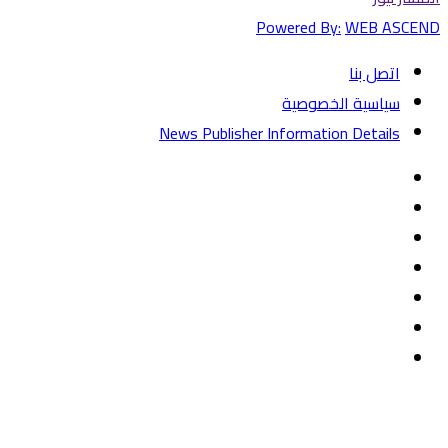
Powered By:
WEB ASCEND
اتصل بنا
سياسية الخصوصية
News Publisher Information Details
فيسبوك
تويتر
يوتيوب
‏Google
Play
تيلقرام
TikTok
واتساب
زر
تويتر
تيلقرام
ماسنجر
ماسنجر
واتساب
فيسبوك
الذهاب