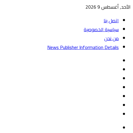
الأحد, أغسطس 9 2026
اتصل بنا
سياسية الخصوصية
من نحن
News Publisher Information Details
واتساب
TikTok
تيلقرام
‏Google
Play
يوتيوب
تويتر
فيسبوك
القائمة